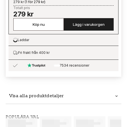
279 kr
(
1 för 279 kr
)
Totalt pris
279 kr
Köp nu
Lägg i varukorgen
Laddar
Loading…
Fri frakt från 400 kr
7534 recensioner
Visa alla produktdetaljer
Produktdetaljer
POPULÄRA VAL
SKU
VARUMÄRKE