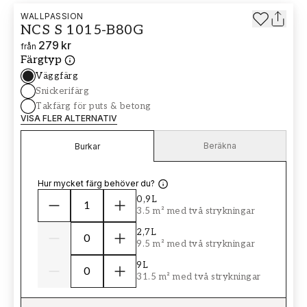
WALLPASSION
NCS S 1015-B80G
279 kr
från
Färgtyp
Väggfärg
Snickerifärg
Takfärg för puts & betong
VISA FLER ALTERNATIV
Beräkna
Burkar
Hur mycket färg behöver du?
0,9L
3.5 m² med två strykningar
2,7L
9.5 m² med två strykningar
9L
31.5 m² med två strykningar