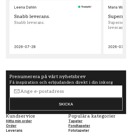
Leena Dahlin
Maria Wadenh
Snabb leverans.
Supernöjd!
Snabb leverans.
Supernöjd!!!
leveran, supe
2026-07-28
2026-07-22
Prenumerera på vårt nyhetsbrev
Få inspiration och erbjudanden direkt i din inkorg
SKICKA
Kundservice
Populära kategorier
Hitta min order
Tapeter
Order
Fondtapeter
Leverans
Fototapeter