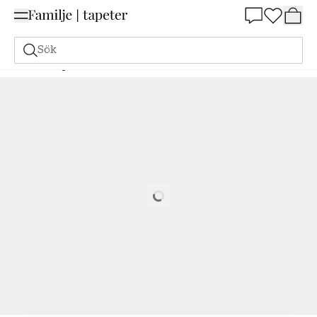
Summer Sale 25%
Sök
Målarfärg
Beställ utifrån NCS
Beställ utifrån NCS
1015-B80G
Loading…