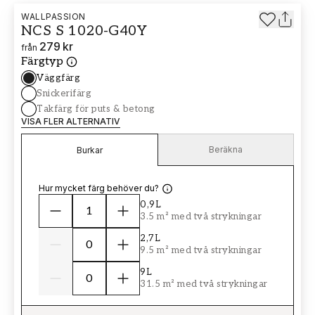
WALLPASSION
NCS S 1020-G40Y
279 kr
från
Färgtyp
Väggfärg
Snickerifärg
Takfärg för puts & betong
VISA FLER ALTERNATIV
Beräkna
Burkar
Hur mycket färg behöver du?
0,9L
3.5 m² med två strykningar
2,7L
9.5 m² med två strykningar
9L
31.5 m² med två strykningar