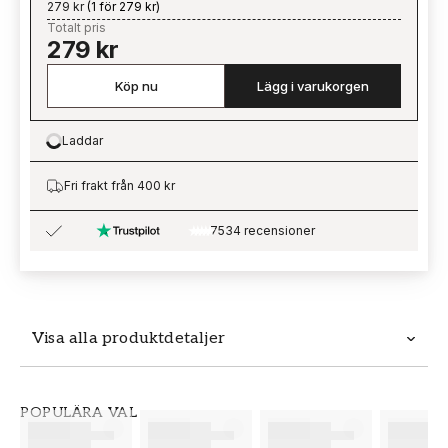
279 kr
(
1 för 279 kr
)
Totalt pris
279 kr
Köp nu
Lägg i varukorgen
Laddar
Loading…
Fri frakt från 400 kr
7534 recensioner
Visa alla produktdetaljer
Produktdetaljer
POPULÄRA VAL
SKU
VARUMÄRKE