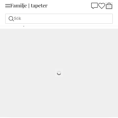
Summer Sale 25%
Sök
Målarfärg
Beställ utifrån NCS
Beställ utifrån NCS
1020-G40Y
Loading…