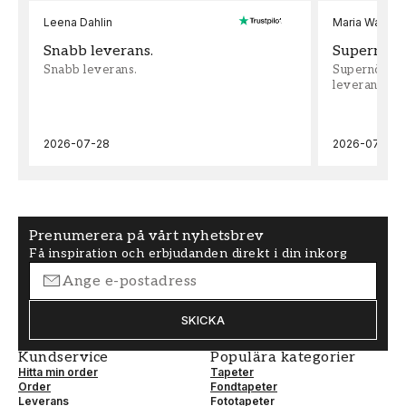
Leena Dahlin
Maria Wadenh
Snabb leverans.
Supernöjd!
Snabb leverans.
Supernöjd!!!
leveran, supe
2026-07-28
2026-07-22
Prenumerera på vårt nyhetsbrev
Få inspiration och erbjudanden direkt i din inkorg
SKICKA
Kundservice
Populära kategorier
Hitta min order
Tapeter
Order
Fondtapeter
Leverans
Fototapeter