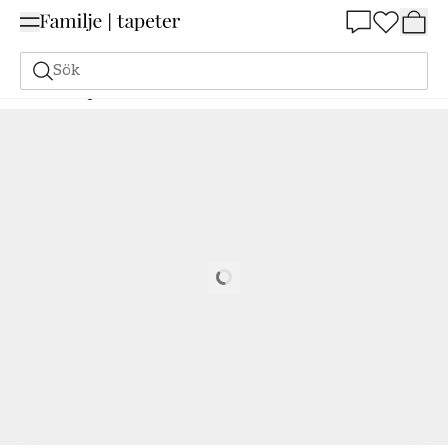
Summer Sale 25%
Sök
Målarfärg
Beställ utifrån NCS
Beställ utifrån NCS
1030-Y80R
Loading…