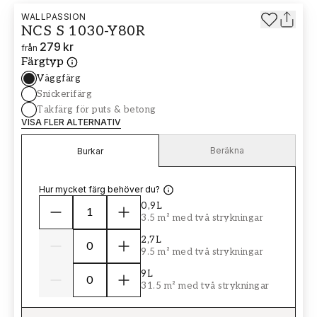
WALLPASSION
NCS S 1030-Y80R
279 kr
från
Färgtyp
Väggfärg
Snickerifärg
Takfärg för puts & betong
VISA FLER ALTERNATIV
Beräkna
Burkar
Hur mycket färg behöver du?
0,9L
3.5 m² med två strykningar
2,7L
9.5 m² med två strykningar
9L
31.5 m² med två strykningar