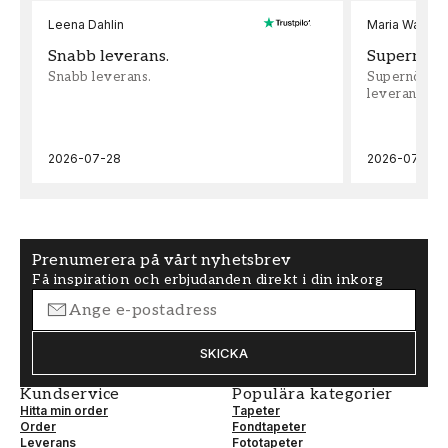
Leena Dahlin
Maria Wadenh
Snabb leverans.
Supernöjd!
Snabb leverans.
Supernöjd!!!
leveran, supe
2026-07-28
2026-07-22
Prenumerera på vårt nyhetsbrev
Få inspiration och erbjudanden direkt i din inkorg
SKICKA
Kundservice
Populära kategorier
Hitta min order
Tapeter
Order
Fondtapeter
Leverans
Fototapeter