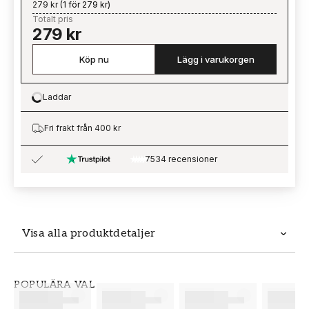
279 kr
(
1 för 279 kr
)
Totalt pris
279 kr
Köp nu
Lägg i varukorgen
Laddar
Loading…
Fri frakt från 400 kr
7534 recensioner
Visa alla produktdetaljer
Produktdetaljer
POPULÄRA VAL
SKU
VARUMÄRKE