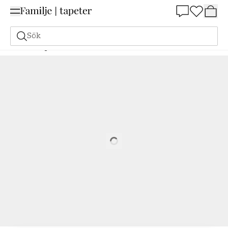
Summer Sale 25%
Sök
Målarfärg
Beställ utifrån NCS
Beställ utifrån NCS
1040-B40G
Loading…