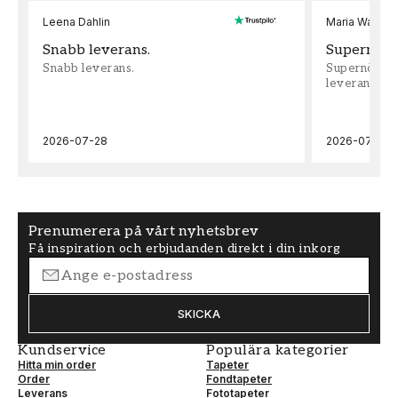
Leena Dahlin
Maria Wadenh
Snabb leverans.
Supernöjd!
Snabb leverans.
Supernöjd!!!
leveran, supe
2026-07-28
2026-07-22
Prenumerera på vårt nyhetsbrev
Få inspiration och erbjudanden direkt i din inkorg
SKICKA
Kundservice
Populära kategorier
Hitta min order
Tapeter
Order
Fondtapeter
Leverans
Fototapeter