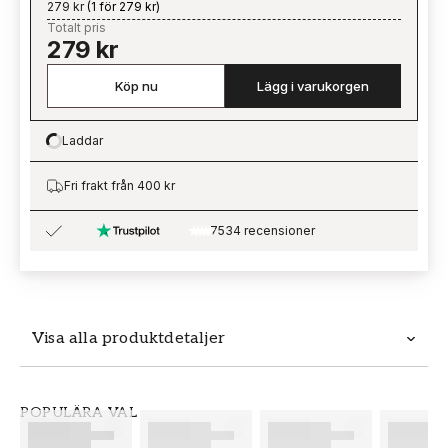
279 kr
(
1 för 279 kr
)
Totalt pris
279 kr
Köp nu
Lägg i varukorgen
Laddar
Loading…
Fri frakt från 400 kr
7534 recensioner
Visa alla produktdetaljer
Produktdetaljer
POPULÄRA VAL
SKU
VARUMÄRKE