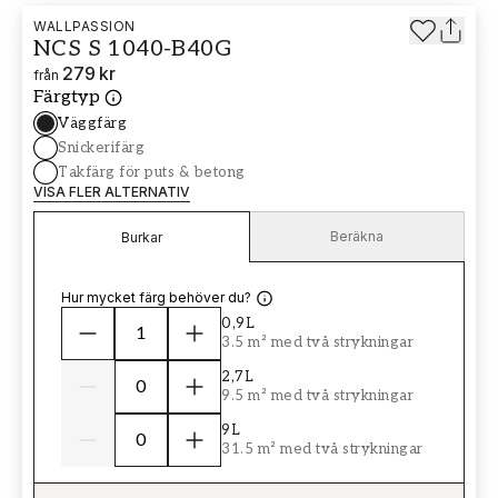
WALLPASSION
NCS S 1040-B40G
279 kr
från
Färgtyp
Väggfärg
Snickerifärg
Takfärg för puts & betong
VISA FLER ALTERNATIV
Beräkna
Burkar
Hur mycket färg behöver du?
0,9L
3.5 m² med två strykningar
2,7L
9.5 m² med två strykningar
9L
31.5 m² med två strykningar