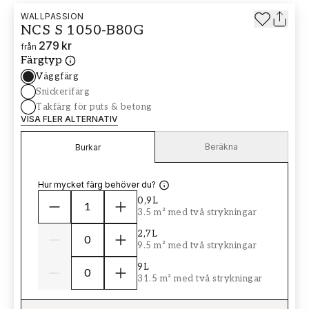
WALLPASSION
NCS S 1050-B80G
279 kr
från
Färgtyp
Väggfärg
Snickerifärg
Takfärg för puts & betong
VISA FLER ALTERNATIV
Beräkna
Burkar
Hur mycket färg behöver du?
0,9L
3.5 m² med två strykningar
2,7L
9.5 m² med två strykningar
9L
31.5 m² med två strykningar