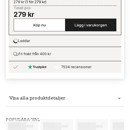
279 kr
(
1 för 279 kr
)
Totalt pris
279 kr
Köp nu
Lägg i varukorgen
Laddar
Loading…
Fri frakt från 400 kr
7534 recensioner
Visa alla produktdetaljer
Produktdetaljer
POPULÄRA VAL
SKU
VARUMÄRKE