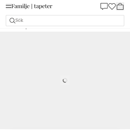
Summer Sale 25%
Sök
Målarfärg
Beställ utifrån NCS
Beställ utifrån NCS
1050-B80G
Loading…