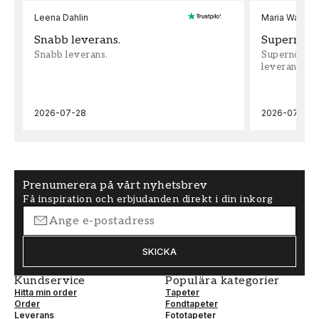
Leena Dahlin
Maria Wadenh
Snabb leverans.
Supernöjd!
Snabb leverans.
Supernöjd!!!
leveran, supe
2026-07-28
2026-07-22
Prenumerera på vårt nyhetsbrev
Få inspiration och erbjudanden direkt i din inkorg
SKICKA
Kundservice
Populära kategorier
Hitta min order
Tapeter
Order
Fondtapeter
Leverans
Fototapeter