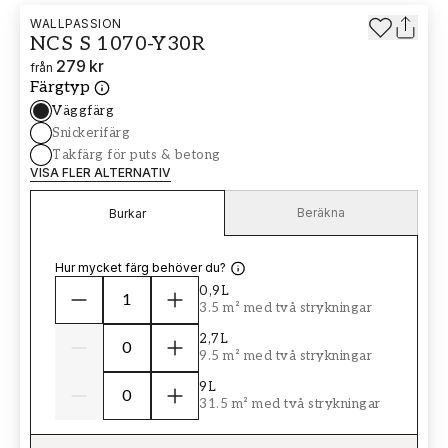
WALLPASSION
NCS S 1070-Y30R
279 kr
från
Färgtyp
Väggfärg
Snickerifärg
Takfärg för puts & betong
VISA FLER ALTERNATIV
Beräkna
Burkar
Hur mycket färg behöver du?
0,9L
3.5 m² med två strykningar
2,7L
9.5 m² med två strykningar
9L
31.5 m² med två strykningar