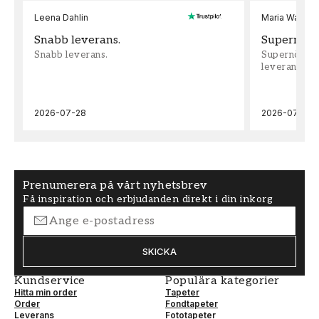
Leena Dahlin
Maria Wadenh
Snabb leverans.
Supernöjd!
Snabb leverans.
Supernöjd!!!
leveran, supe
2026-07-28
2026-07-22
Prenumerera på vårt nyhetsbrev
Få inspiration och erbjudanden direkt i din inkorg
SKICKA
Kundservice
Populära kategorier
Hitta min order
Tapeter
Order
Fondtapeter
Leverans
Fototapeter