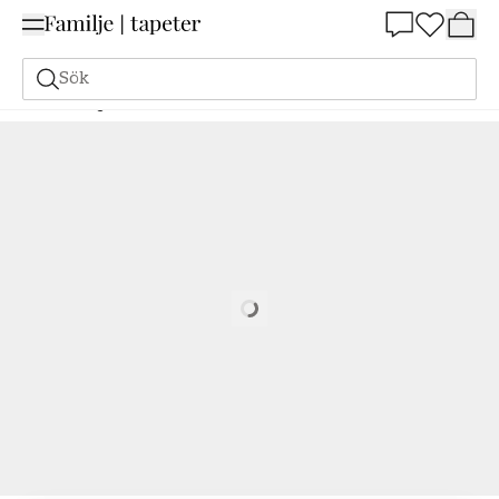
Summer Sale 25%
Sök
Målarfärg
Beställ utifrån NCS
Beställ utifrån NCS
1070-Y30R
Loading…