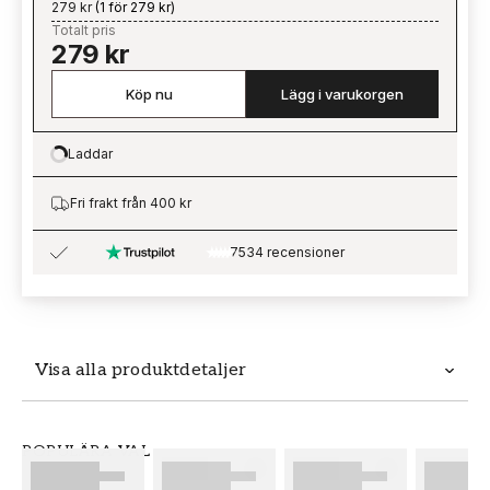
279 kr
(
1 för 279 kr
)
Totalt pris
279 kr
Köp nu
Lägg i varukorgen
Laddar
Loading…
Fri frakt från 400 kr
7534 recensioner
Visa alla produktdetaljer
Produktdetaljer
POPULÄRA VAL
SKU
VARUMÄRKE