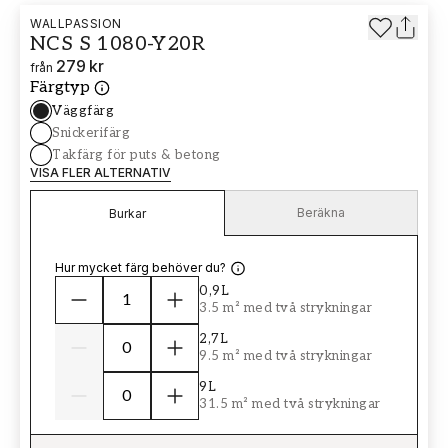
WALLPASSION
NCS S 1080-Y20R
279 kr
från
Färgtyp
Väggfärg
Snickerifärg
Takfärg för puts & betong
VISA FLER ALTERNATIV
Beräkna
Burkar
Hur mycket färg behöver du?
0,9L
3.5 m² med två strykningar
2,7L
9.5 m² med två strykningar
9L
31.5 m² med två strykningar