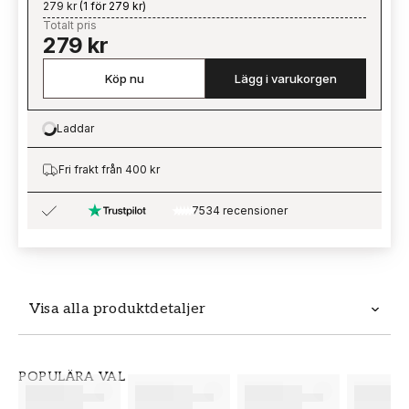
279 kr
(
1 för 279 kr
)
Totalt pris
279 kr
Köp nu
Lägg i varukorgen
Laddar
Loading…
Fri frakt från 400 kr
7534 recensioner
Visa alla produktdetaljer
Produktdetaljer
POPULÄRA VAL
SKU
VARUMÄRKE