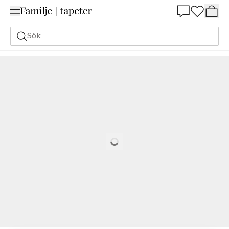
Summer Sale 25%
Sök
Målarfärg
Beställ utifrån NCS
Beställ utifrån NCS
1080-Y20R
Loading…