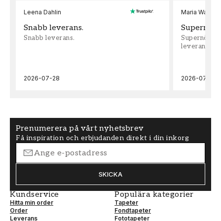
Leena Dahlin
Maria Wadenh
Snabb leverans.
Supernöjd!
Snabb leverans.
Supernöjd!!!
leveran, supe
2026-07-28
2026-07-22
Prenumerera på vårt nyhetsbrev
Få inspiration och erbjudanden direkt i din inkorg
SKICKA
Kundservice
Populära kategorier
Hitta min order
Tapeter
Order
Fondtapeter
Leverans
Fototapeter