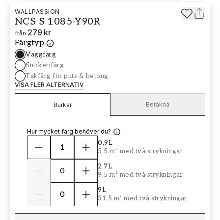
WALLPASSION
NCS S 1085-Y90R
279 kr
från
Färgtyp
Väggfärg
Snickerifärg
Takfärg för puts & betong
VISA FLER ALTERNATIV
Beräkna
Burkar
Hur mycket färg behöver du?
0,9L
3.5 m² med två strykningar
2,7L
9.5 m² med två strykningar
9L
31.5 m² med två strykningar