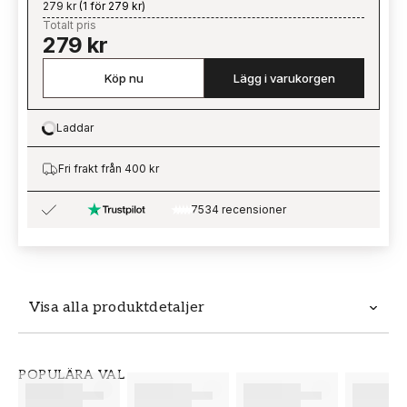
279 kr
(
1 för 279 kr
)
Totalt pris
279 kr
Köp nu
Lägg i varukorgen
Laddar
Loading…
Fri frakt från 400 kr
7534 recensioner
Visa alla produktdetaljer
Produktdetaljer
POPULÄRA VAL
SKU
VARUMÄRKE