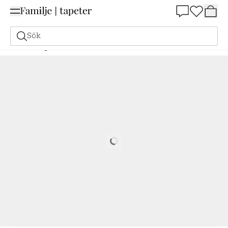
Summer Sale 25%
Sök
Målarfärg
Beställ utifrån NCS
Beställ utifrån NCS
1085-Y90R
Loading…