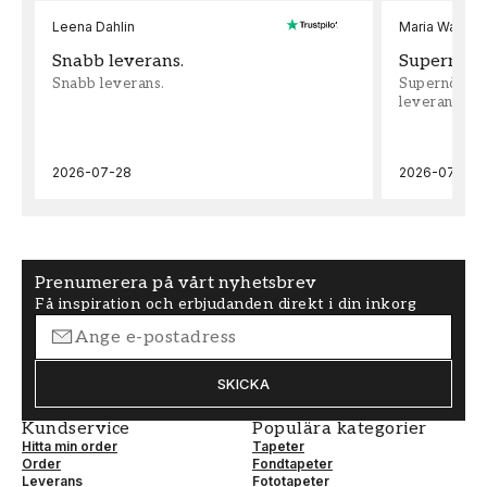
Leena Dahlin
Maria Wadenh
Snabb leverans.
Supernöjd!
Snabb leverans.
Supernöjd!!!
leveran, supe
2026-07-28
2026-07-22
Prenumerera på vårt nyhetsbrev
Få inspiration och erbjudanden direkt i din inkorg
SKICKA
Kundservice
Populära kategorier
Hitta min order
Tapeter
Order
Fondtapeter
Leverans
Fototapeter