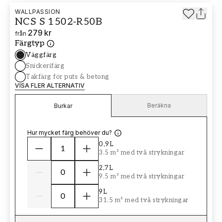
WALLPASSION
NCS S 1502-R50B
279 kr
från
Färgtyp
Väggfärg
Snickerifärg
Takfärg för puts & betong
VISA FLER ALTERNATIV
Beräkna
Burkar
Hur mycket färg behöver du?
0,9L
3.5 m² med två strykningar
2,7L
9.5 m² med två strykningar
9L
31.5 m² med två strykningar