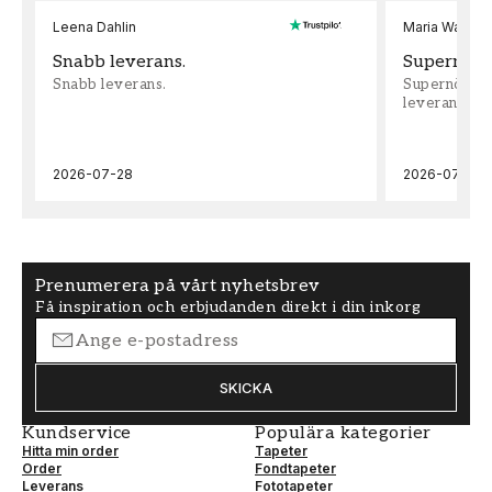
Leena Dahlin
Maria Wadenh
Snabb leverans.
Supernöjd!
Snabb leverans.
Supernöjd!!!
leveran, supe
2026-07-28
2026-07-22
Prenumerera på vårt nyhetsbrev
Få inspiration och erbjudanden direkt i din inkorg
SKICKA
Kundservice
Populära kategorier
Hitta min order
Tapeter
Order
Fondtapeter
Leverans
Fototapeter