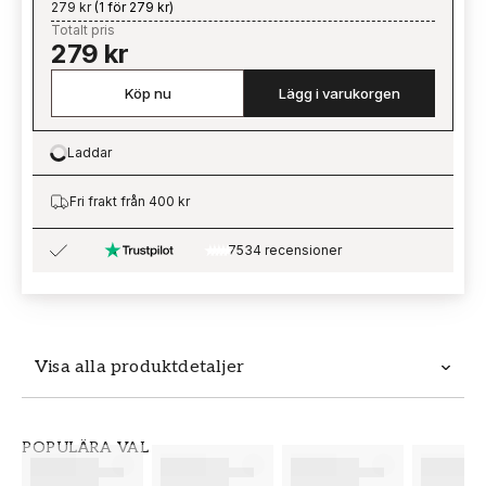
279 kr
(
1 för 279 kr
)
Totalt pris
279 kr
Köp nu
Lägg i varukorgen
Laddar
Loading…
Fri frakt från 400 kr
7534 recensioner
Visa alla produktdetaljer
Produktdetaljer
POPULÄRA VAL
SKU
VARUMÄRKE