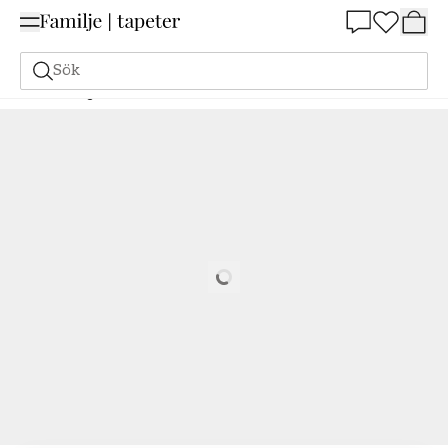
Summer Sale 25%
Sök
Målarfärg
Beställ utifrån NCS
Beställ utifrån NCS
1502-R50B
Loading…