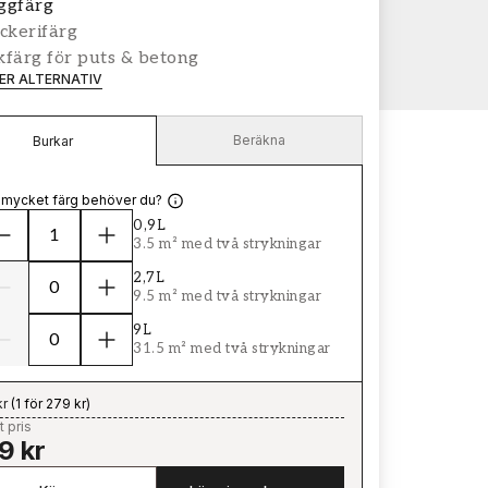
ggfärg
ckerifärg
färg för puts & betong
LER ALTERNATIV
Beräkna
Burkar
 mycket färg behöver du?
0,9L
3.5 m² med två strykningar
2,7L
9.5 m² med två strykningar
9L
31.5 m² med två strykningar
kr
(
1 för 279 kr
)
t pris
9 kr