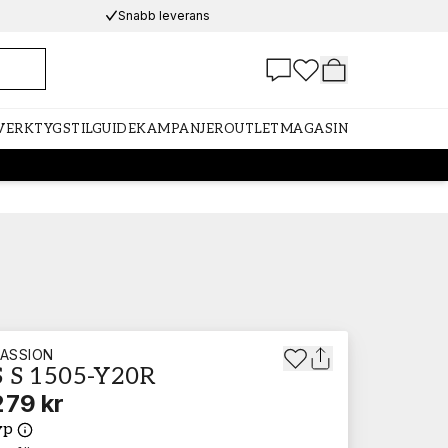
Snabb leverans
 VERKTYG
STILGUIDE
KAMPANJER
OUTLET
MAGASIN
ASSION
 S 1505-Y20R
279 kr
yp