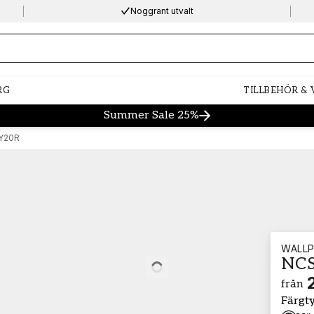
Noggrant utvalt
ng…
RG
TILLBEHÖR &
Summer Sale 25%
Y20R
WALLP
NCS
Loading…
från
Färgt