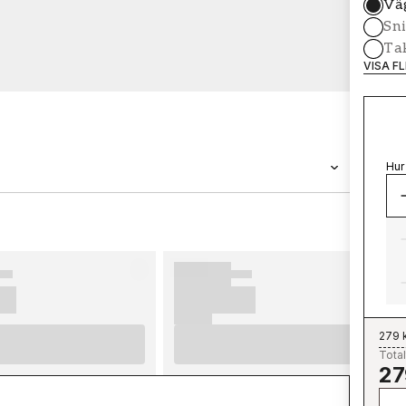
Vä
Sni
Tak
VISA F
Hur
VARUMÄRKE
Wallpassion
279 
Total
27