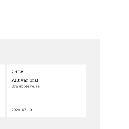
cliente
Ann
Allt var bra!
Sn
Bra upplevelse!
Sna
och
2026-07-10
202