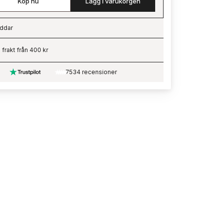
Köp nu
Lägg i varukorgen
ddar
ading…
i frakt från 400 kr
7534 recensioner