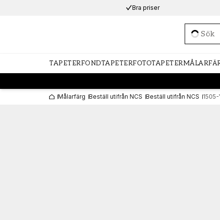
Bra priser
Loadi
TAPETER
FONDTAPETER
FOTOTAPETER
MÅLARFÄ
Målarfärg
Beställ utifrån NCS
Beställ utifrån NCS
1505-