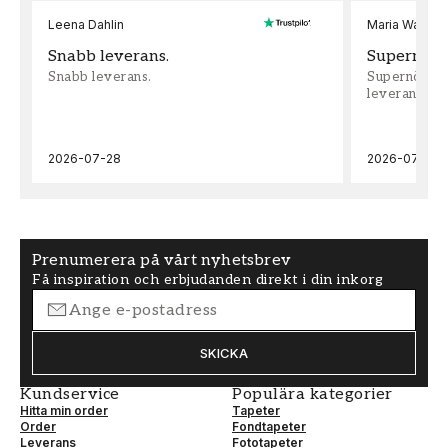
Leena Dahlin
Maria Wadenh
Snabb leverans.
Supernöjd!
Snabb leverans.
Supernöjd!!!
leveran, supe
2026-07-28
2026-07-22
Prenumerera på vårt nyhetsbrev
Få inspiration och erbjudanden direkt i din inkorg
SKICKA
Kundservice
Populära kategorier
Hitta min order
Tapeter
Order
Fondtapeter
Leverans
Fototapeter