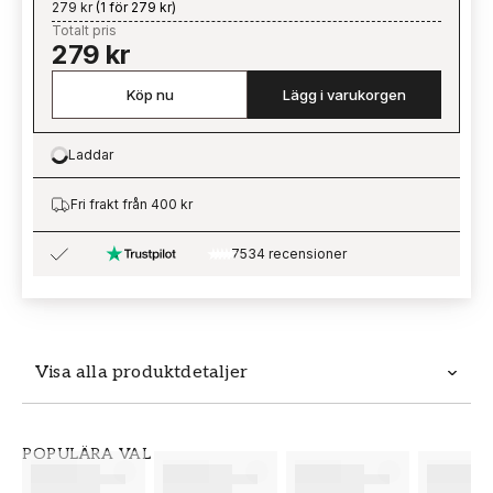
279 kr
(
1 för 279 kr
)
Totalt pris
279 kr
Köp nu
Lägg i varukorgen
Laddar
Loading…
Fri frakt från 400 kr
7534 recensioner
Visa alla produktdetaljer
Produktdetaljer
POPULÄRA VAL
SKU
VARUMÄRKE