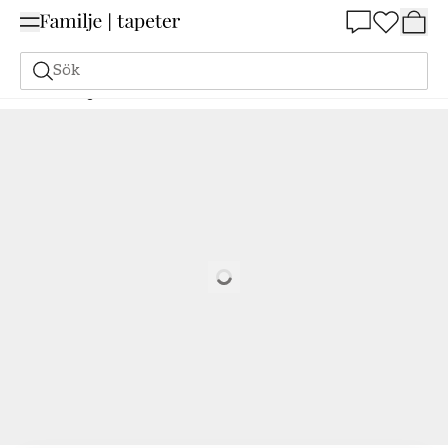
Summer Sale 25%
Sök
Målarfärg
Beställ utifrån NCS
Beställ utifrån NCS
1515-G60Y
Loading…