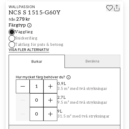
WALLPASSION
NCS S 1515-G60Y
279 kr
från
Färgtyp
Väggfärg
Snickerifärg
Takfärg för puts & betong
VISA FLER ALTERNATIV
Beräkna
Burkar
Hur mycket färg behöver du?
0,9L
3.5 m² med två strykningar
2,7L
9.5 m² med två strykningar
9L
31.5 m² med två strykningar