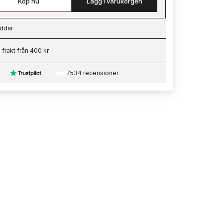
Köp nu
Lägg i varukorgen
ddar
ading…
i frakt från 400 kr
7534 recensioner