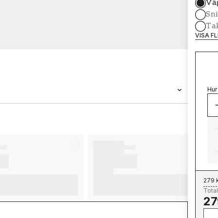
Vä
Sni
Tak
VISA F
Hur
VARUMÄRKE
Wallpassion
279 
Total
27