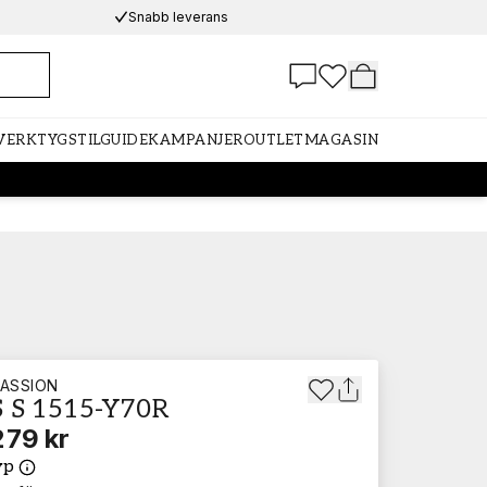
Snabb leverans
 VERKTYG
STILGUIDE
KAMPANJER
OUTLET
MAGASIN
ASSION
 S 1515-Y70R
279 kr
yp