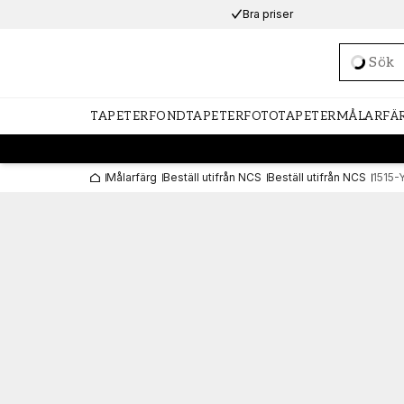
Bra priser
Loadi
TAPETER
FONDTAPETER
FOTOTAPETER
MÅLARFÄ
Målarfärg
Beställ utifrån NCS
Beställ utifrån NCS
1515-