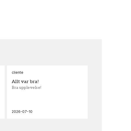
cliente
Ann
Allt var bra!
Sn
Bra upplevelse!
Sna
och
2026-07-10
202