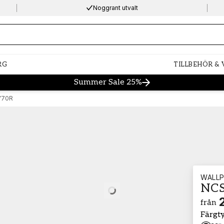
Noggrant utvalt
ng…
RG
TILLBEHÖR &
Summer Sale 25%
Y70R
WALLP
NCS
Loading…
från
Färgt