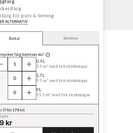
ggfärg
ckerifärg
färg för puts & betong
LER ALTERNATIV
Beräkna
Burkar
 mycket färg behöver du?
0,9L
3.5 m² med två strykningar
2,7L
9.5 m² med två strykningar
9L
31.5 m² med två strykningar
kr
(
1 för 279 kr
)
t pris
9 kr