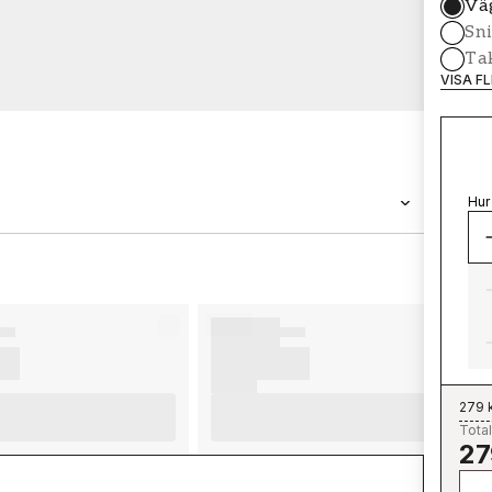
Vä
Sni
Tak
VISA F
Hur
VARUMÄRKE
Wallpassion
279 
Total
27