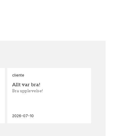
cliente
Ann
Allt var bra!
Sn
Bra upplevelse!
Sna
och
2026-07-10
202