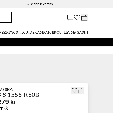
Snabb leverans
 VERKTYG
STILGUIDE
KAMPANJER
OUTLET
MAGASIN
ASSION
 S 1555-R80B
279 kr
yp