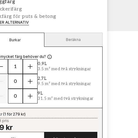
ggfärg
ckerifärg
färg för puts & betong
LER ALTERNATIV
Beräkna
Burkar
 mycket färg behöver du?
0,9L
3.5 m² med två strykningar
2,7L
9.5 m² med två strykningar
9L
31.5 m² med två strykningar
kr
(
1 för 279 kr
)
t pris
9 kr