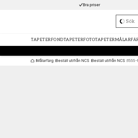
Bra priser
Loadi
TAPETER
FONDTAPETER
FOTOTAPETER
MÅLARFÄ
Målarfärg
Beställ utifrån NCS
Beställ utifrån NCS
1555