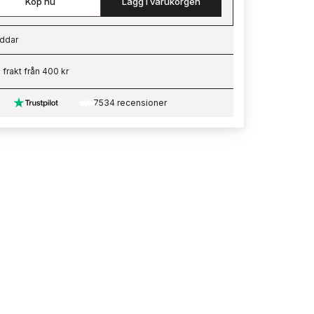
Köp nu
Lägg i varukorgen
ddar
ading…
i frakt från 400 kr
7534 recensioner