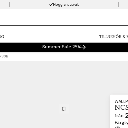
Noggrant utvalt
ng…
RG
TILLBEHÖR &
Summer Sale 25%
-R80B
WALLP
NCS
Loading…
från
Färgt