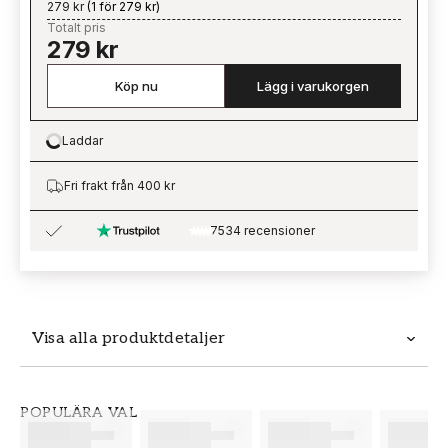
279 kr
(
1 för 279 kr
)
Totalt pris
279 kr
Köp nu
Lägg i varukorgen
Laddar
Loading…
Fri frakt från 400 kr
7534 recensioner
Visa alla produktdetaljer
Produktdetaljer
POPULÄRA VAL
SKU
VARUMÄRKE