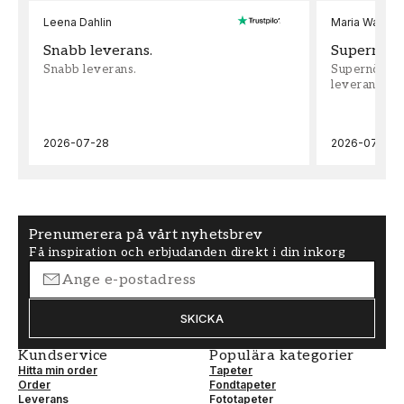
Leena Dahlin
Maria Wadenh
Snabb leverans.
Supernöjd!
Snabb leverans.
Supernöjd!!!
leveran, supe
2026-07-28
2026-07-22
Prenumerera på vårt nyhetsbrev
Få inspiration och erbjudanden direkt i din inkorg
SKICKA
Kundservice
Populära kategorier
Hitta min order
Tapeter
Order
Fondtapeter
Leverans
Fototapeter