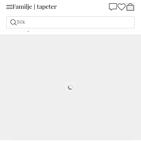
Summer Sale 25%
Sök
Målarfärg
Beställ utifrån NCS
Beställ utifrån NCS
2002-G
Loading…