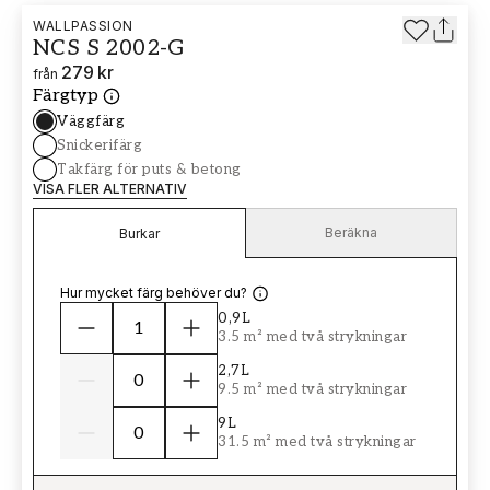
WALLPASSION
NCS S 2002-G
279 kr
från
Färgtyp
Väggfärg
Snickerifärg
Takfärg för puts & betong
VISA FLER ALTERNATIV
Beräkna
Burkar
Hur mycket färg behöver du?
0,9L
3.5 m² med två strykningar
2,7L
9.5 m² med två strykningar
9L
31.5 m² med två strykningar