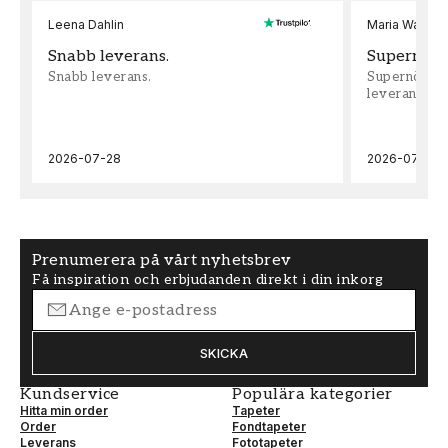
Leena Dahlin
Maria Wadenh
Snabb leverans.
Supernöjd!
Snabb leverans.
Supernöjd!!!
leveran, supe
2026-07-28
2026-07-22
Prenumerera på vårt nyhetsbrev
Få inspiration och erbjudanden direkt i din inkorg
SKICKA
Kundservice
Populära kategorier
Hitta min order
Tapeter
Order
Fondtapeter
Leverans
Fototapeter