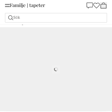
Summer Sale 25%
Sök
Målarfärg
Beställ utifrån NCS
Beställ utifrån NCS
2005-G70Y
Loading…