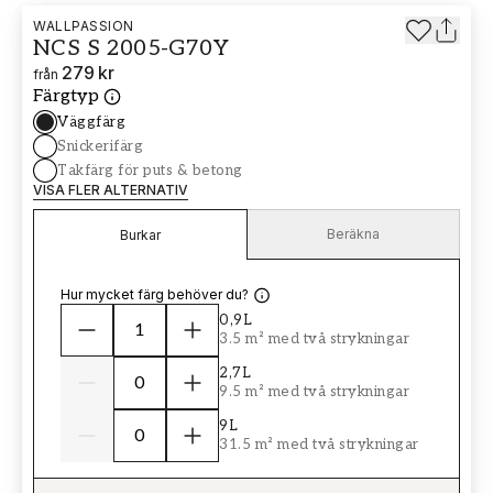
WALLPASSION
NCS S 2005-G70Y
279 kr
från
Färgtyp
Väggfärg
Snickerifärg
Takfärg för puts & betong
VISA FLER ALTERNATIV
Beräkna
Burkar
Hur mycket färg behöver du?
0,9L
3.5 m² med två strykningar
2,7L
9.5 m² med två strykningar
9L
31.5 m² med två strykningar