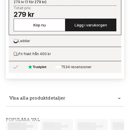
279 kr
(
1 för 279 kr
)
Totalt pris
279 kr
Köp nu
Lägg i varukorgen
Laddar
Loading…
Fri frakt från 400 kr
7534 recensioner
Visa alla produktdetaljer
Produktdetaljer
POPULÄRA VAL
SKU
VARUMÄRKE