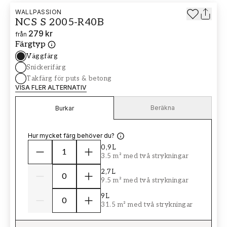
WALLPASSION
NCS S 2005-R40B
279 kr
från
Färgtyp
Väggfärg
Snickerifärg
Takfärg för puts & betong
VISA FLER ALTERNATIV
Beräkna
Burkar
Hur mycket färg behöver du?
0,9L
3.5 m² med två strykningar
2,7L
9.5 m² med två strykningar
9L
31.5 m² med två strykningar