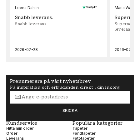
Leena Dahlin
Maria Wadenh
Snabb leverans.
Supernöjd!
Snabb leverans.
Supernöjd!!!
leveran, supe
2026-07-28
2026-07-22
Prenumerera på vårt nyhetsbrev
Få inspiration och erbjudanden direkt i din inkorg
SKICKA
Kundservice
Populära kategorier
Hitta min order
Tapeter
Order
Fondtapeter
Leverans
Fototapeter