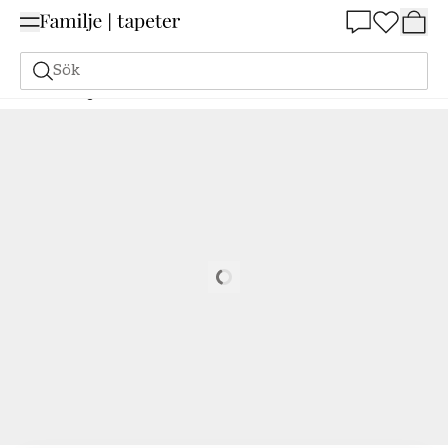
Summer Sale 25%
Sök
Målarfärg
Beställ utifrån NCS
Beställ utifrån NCS
2005-R40B
Loading…