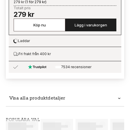
279 kr
(
1 för 279 kr
)
Totalt pris
279 kr
Köp nu
Lägg i varukorgen
Laddar
Loading…
Fri frakt från 400 kr
7534 recensioner
Visa alla produktdetaljer
Produktdetaljer
POPULÄRA VAL
SKU
VARUMÄRKE