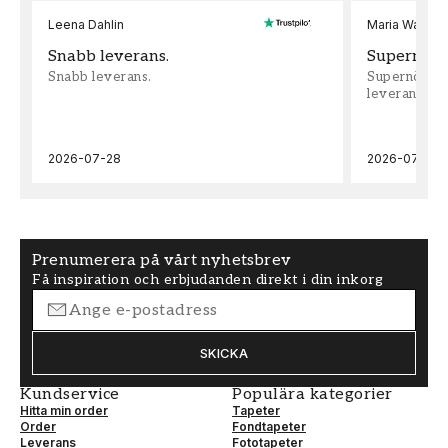
Leena Dahlin
Maria Wadenh
Snabb leverans.
Supernöjd!
Snabb leverans.
Supernöjd!!!
leveran, supe
2026-07-28
2026-07-22
Prenumerera på vårt nyhetsbrev
Få inspiration och erbjudanden direkt i din inkorg
SKICKA
Kundservice
Populära kategorier
Hitta min order
Tapeter
Order
Fondtapeter
Leverans
Fototapeter