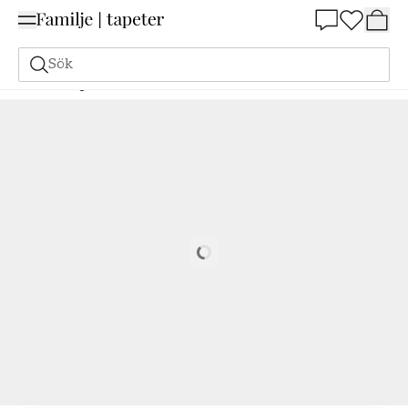
Summer Sale 25%
Sök
Målarfärg
Beställ utifrån NCS
Beställ utifrån NCS
2005-Y70R
Loading…