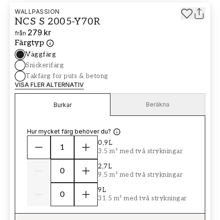
WALLPASSION
NCS S 2005-Y70R
279 kr
från
Färgtyp
Väggfärg
Snickerifärg
Takfärg för puts & betong
VISA FLER ALTERNATIV
Beräkna
Burkar
Hur mycket färg behöver du?
0,9L
3.5 m² med två strykningar
2,7L
9.5 m² med två strykningar
9L
31.5 m² med två strykningar