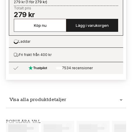
279 kr
(
1 för 279 kr
)
Totalt pris
279 kr
Köp nu
Lägg i varukorgen
Laddar
Loading…
Fri frakt från 400 kr
7534 recensioner
Visa alla produktdetaljer
Produktdetaljer
POPULÄRA VAL
SKU
VARUMÄRKE