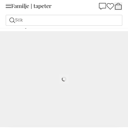
Summer Sale 25%
Sök
Målarfärg
Beställ utifrån NCS
Beställ utifrån NCS
2020-R10B
Loading…