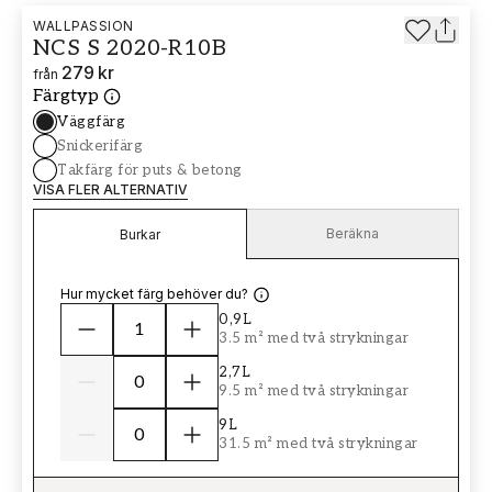
WALLPASSION
NCS S 2020-R10B
279 kr
från
Färgtyp
Väggfärg
Snickerifärg
Takfärg för puts & betong
VISA FLER ALTERNATIV
Beräkna
Burkar
Hur mycket färg behöver du?
0,9L
3.5 m² med två strykningar
2,7L
9.5 m² med två strykningar
9L
31.5 m² med två strykningar