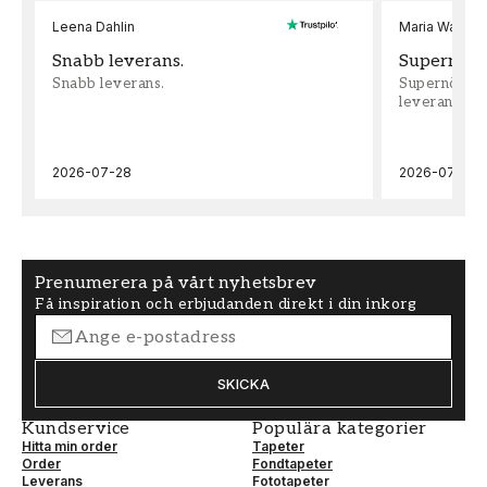
Leena Dahlin
Maria Wadenh
Snabb leverans.
Supernöjd!
Snabb leverans.
Supernöjd!!!
leveran, supe
2026-07-28
2026-07-22
Prenumerera på vårt nyhetsbrev
Få inspiration och erbjudanden direkt i din inkorg
SKICKA
Kundservice
Populära kategorier
Hitta min order
Tapeter
Order
Fondtapeter
Leverans
Fototapeter