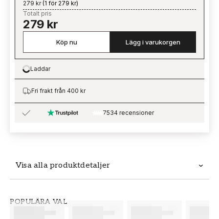
279 kr
(
1 för 279 kr
)
Totalt pris
279 kr
Köp nu
Lägg i varukorgen
Laddar
Loading…
Fri frakt från 400 kr
7534 recensioner
Visa alla produktdetaljer
Produktdetaljer
POPULÄRA VAL
SKU
VARUMÄRKE