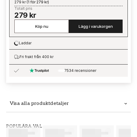
279 kr
(
1 för 279 kr
)
Totalt pris
279 kr
Köp nu
Lägg i varukorgen
Laddar
Loading…
Fri frakt från 400 kr
7534 recensioner
Visa alla produktdetaljer
Produktdetaljer
POPULÄRA VAL
SKU
VARUMÄRKE