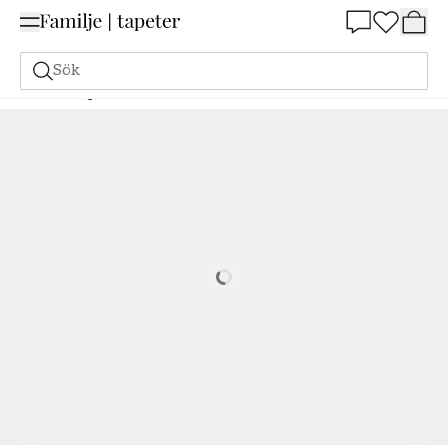
Summer Sale 25%
Sök
Målarfärg
Beställ utifrån NCS
Beställ utifrån NCS
2020-R40B
Loading…