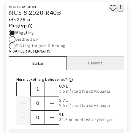
WALLPASSION
NCS S 2020-R40B
279 kr
från
Färgtyp
Väggfärg
Snickerifärg
Takfärg för puts & betong
VISA FLER ALTERNATIV
Beräkna
Burkar
Hur mycket färg behöver du?
0,9L
3.5 m² med två strykningar
2,7L
9.5 m² med två strykningar
9L
31.5 m² med två strykningar