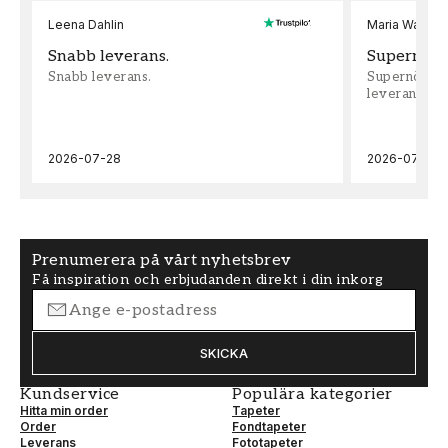
Leena Dahlin
Maria Wadenh
Snabb leverans.
Supernöjd!
Snabb leverans.
Supernöjd!!!
leveran, supe
2026-07-28
2026-07-22
Prenumerera på vårt nyhetsbrev
Få inspiration och erbjudanden direkt i din inkorg
SKICKA
Kundservice
Populära kategorier
Hitta min order
Tapeter
Order
Fondtapeter
Leverans
Fototapeter