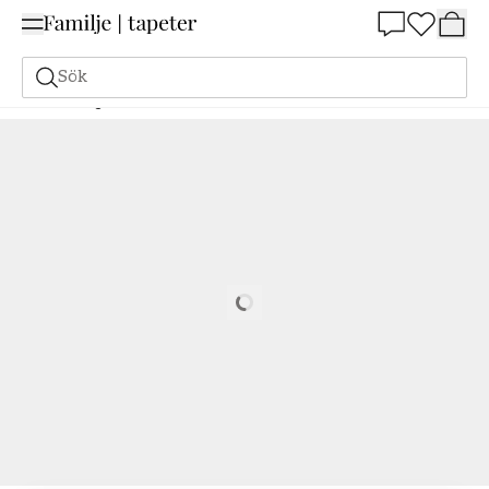
Summer Sale 25%
Sök
Målarfärg
Beställ utifrån NCS
Beställ utifrån NCS
2020-R90B
Loading…