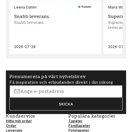
Leena Dahlin
Maria Wadenh
Snabb leverans.
Supernöjd!
Snabb leverans.
Supernöjd!!!
leveran, supe
2026-07-28
2026-07-22
Prenumerera på vårt nyhetsbrev
Få inspiration och erbjudanden direkt i din inkorg
SKICKA
Kundservice
Populära kategorier
Hitta min order
Tapeter
Order
Fondtapeter
Leverans
Fototapeter