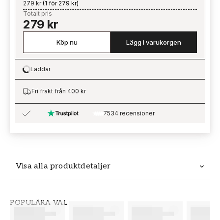
279 kr
(
1 för 279 kr
)
Totalt pris
279 kr
Köp nu
Lägg i varukorgen
Laddar
Loading…
Fri frakt från 400 kr
7534 recensioner
Visa alla produktdetaljer
Produktdetaljer
POPULÄRA VAL
SKU
VARUMÄRKE