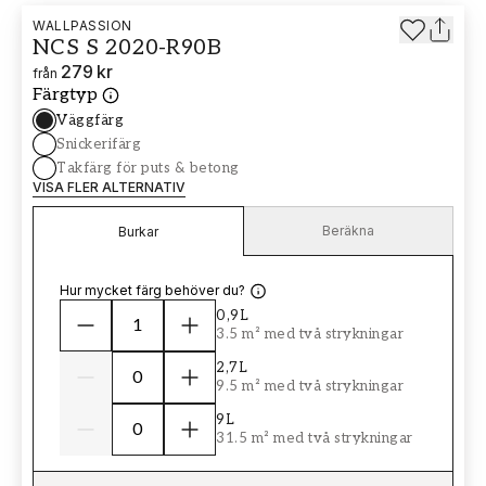
WALLPASSION
NCS S 2020-R90B
279 kr
från
Färgtyp
Väggfärg
Snickerifärg
Takfärg för puts & betong
VISA FLER ALTERNATIV
Beräkna
Burkar
Hur mycket färg behöver du?
0,9L
3.5 m² med två strykningar
2,7L
9.5 m² med två strykningar
9L
31.5 m² med två strykningar