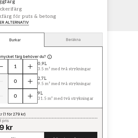
ggfärg
ckerifärg
färg för puts & betong
LER ALTERNATIV
Beräkna
Burkar
 mycket färg behöver du?
0,9L
3.5 m² med två strykningar
2,7L
9.5 m² med två strykningar
9L
31.5 m² med två strykningar
kr
(
1 för 279 kr
)
t pris
9 kr