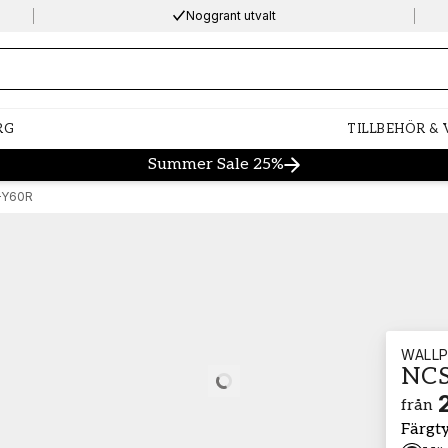
Noggrant utvalt
ng…
RG
TILLBEHÖR &
Summer Sale 25%
-Y60R
WALLP
NCS
Loading…
från
Färgt