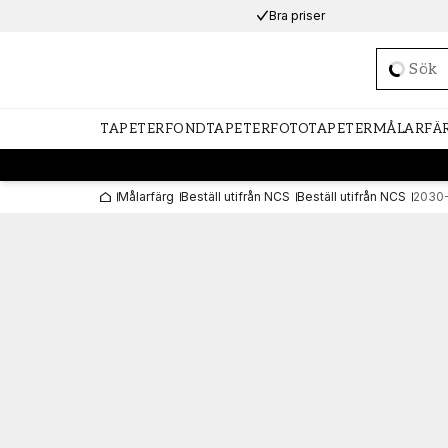
Bra priser
Loadi
TAPETER
FONDTAPETER
FOTOTAPETER
MÅLARFÄ
Målarfärg
Beställ utifrån NCS
Beställ utifrån NCS
2030