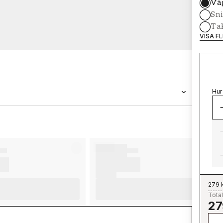
Vä
Sni
Tak
VISA F
Hur
VARUMÄRKE
Wallpassion
279 
Total
27