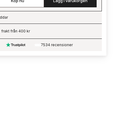
Köp nu
Lägg i varukorgen
ddar
ading…
i frakt från 400 kr
7534 recensioner