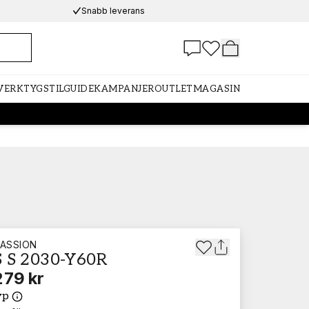
Snabb leverans
 VERKTYG
STILGUIDE
KAMPANJER
OUTLET
MAGASIN
ASSION
 S 2030-Y60R
279 kr
yp