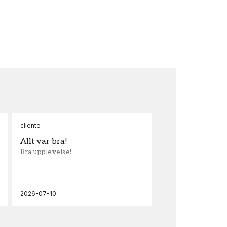
cliente
Ann
Allt var bra!
Sn
Bra upplevelse!
Sna
och
2026-07-10
202