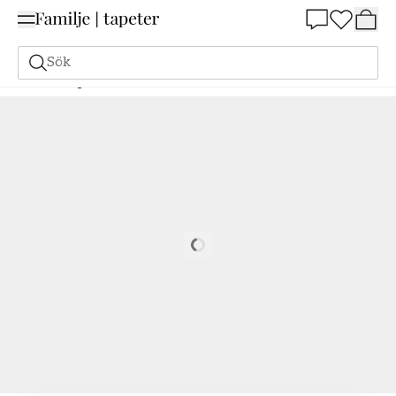
Summer Sale 25%
Sök
Målarfärg
Beställ utifrån NCS
Beställ utifrån NCS
2040-Y80R
Loading…