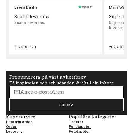
Leena Dahlin
Maria Wadenh
Snabb leverans.
Supernöjd!
Snabb leverans.
Supernöjd!!!
leveran, supe
2026-07-28
2026-07-22
Prenumerera på vårt nyhetsbrev
Få inspiration och erbjudanden direkt i din inkorg
SKICKA
Kundservice
Populära kategorier
Hitta min order
Tapeter
Order
Fondtapeter
Leverans
Fototapeter