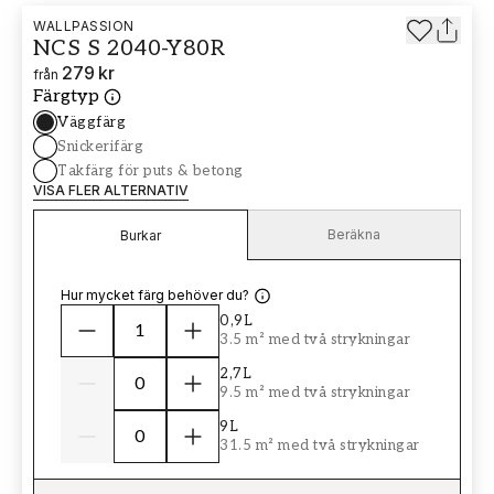
WALLPASSION
NCS S 2040-Y80R
279 kr
från
Färgtyp
Väggfärg
Snickerifärg
Takfärg för puts & betong
VISA FLER ALTERNATIV
Beräkna
Burkar
Hur mycket färg behöver du?
0,9L
3.5 m² med två strykningar
2,7L
9.5 m² med två strykningar
9L
31.5 m² med två strykningar