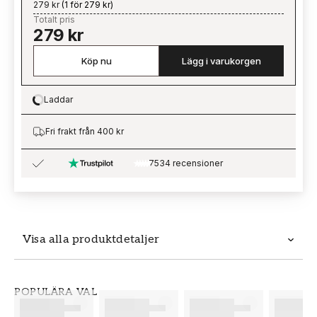
279 kr
(
1 för 279 kr
)
Totalt pris
279 kr
Köp nu
Lägg i varukorgen
Laddar
Loading…
Fri frakt från 400 kr
7534 recensioner
Visa alla produktdetaljer
Produktdetaljer
POPULÄRA VAL
SKU
VARUMÄRKE