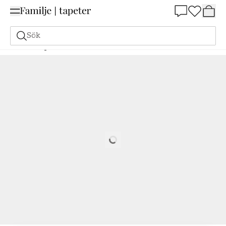
Summer Sale 25%
Sök
Målarfärg
Beställ utifrån NCS
Beställ utifrån NCS
2050-B10G
Loading…