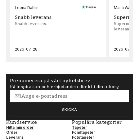
Leena Dahlin
Maria Wadenh
Snabb leverans.
Supernöjd!
Snabb leverans.
Supernöjd!!!
leveran, supe
2026-07-28
2026-07-22
Prenumerera på vårt nyhetsbrev
Få inspiration och erbjudanden direkt i din inkorg
SKICKA
Kundservice
Populära kategorier
Hitta min order
Tapeter
Order
Fondtapeter
Leverans
Fototapeter