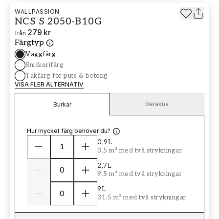
WALLPASSION
NCS S 2050-B10G
279 kr
från
Färgtyp
Väggfärg
Snickerifärg
Takfärg för puts & betong
VISA FLER ALTERNATIV
Beräkna
Burkar
Hur mycket färg behöver du?
0,9L
3.5 m² med två strykningar
2,7L
9.5 m² med två strykningar
9L
31.5 m² med två strykningar