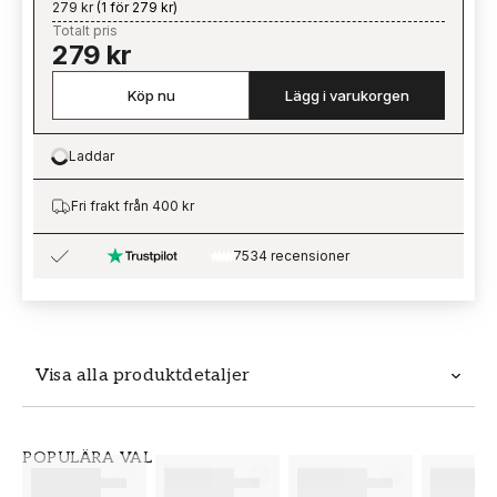
279 kr
(
1 för 279 kr
)
Totalt pris
279 kr
Köp nu
Lägg i varukorgen
Laddar
Loading…
Fri frakt från 400 kr
7534 recensioner
Visa alla produktdetaljer
Produktdetaljer
POPULÄRA VAL
SKU
VARUMÄRKE