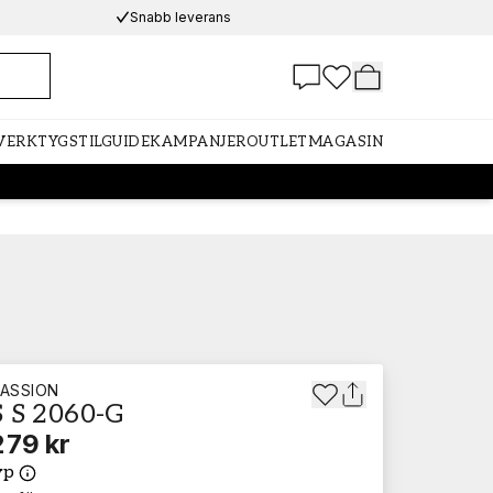
Snabb leverans
 VERKTYG
STILGUIDE
KAMPANJER
OUTLET
MAGASIN
ASSION
 S 2060-G
279 kr
yp