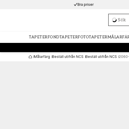
Bra priser
Loadi
TAPETER
FONDTAPETER
FOTOTAPETER
MÅLARFÄ
Målarfärg
Beställ utifrån NCS
Beställ utifrån NCS
2060