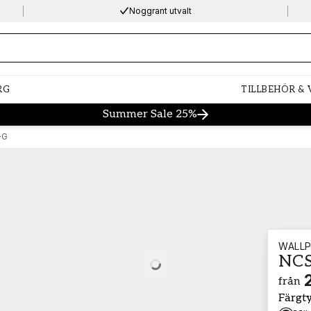
Noggrant utvalt
ng…
RG
TILLBEHÖR &
Summer Sale 25%
-G
WALLP
NCS
Loading…
från
Färgt