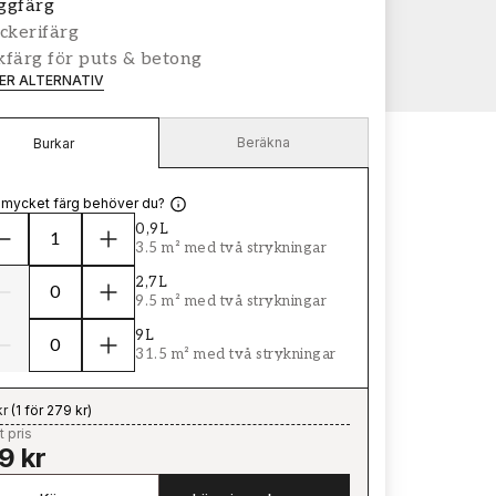
ggfärg
ckerifärg
färg för puts & betong
LER ALTERNATIV
Beräkna
Burkar
 mycket färg behöver du?
0,9L
3.5 m² med två strykningar
2,7L
9.5 m² med två strykningar
9L
31.5 m² med två strykningar
kr
(
1 för 279 kr
)
t pris
9 kr