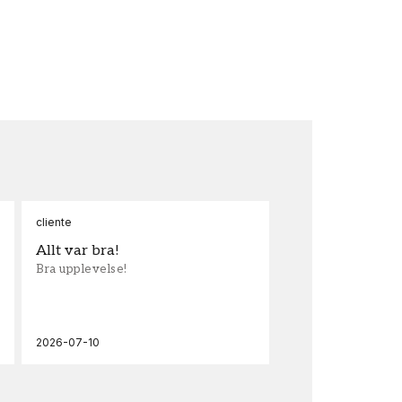
cliente
Ann
Allt var bra!
Sn
Bra upplevelse!
Sna
och
2026-07-10
202