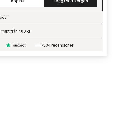
Köp nu
Lägg i varukorgen
ddar
ading…
i frakt från 400 kr
7534 recensioner