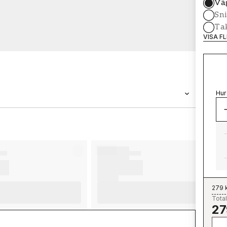
Vä
Sni
Tak
VISA F
Hur
VARUMÄRKE
Wallpassion
279 
Total
27