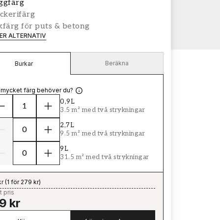
ggfärg
ckerifärg
färg för puts & betong
LER ALTERNATIV
Beräkna
Burkar
 mycket färg behöver du?
0,9L
3.5 m² med två strykningar
2,7L
9.5 m² med två strykningar
9L
31.5 m² med två strykningar
kr
(
1 för 279 kr
)
t pris
9 kr