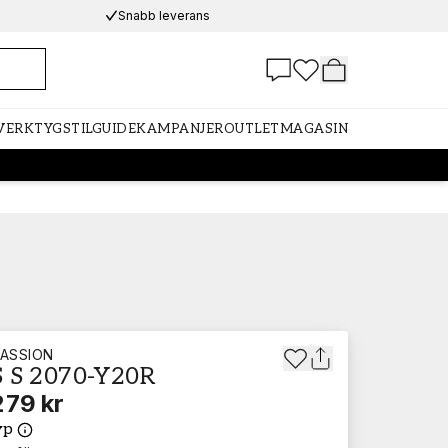
Snabb leverans
 VERKTYG
STILGUIDE
KAMPANJER
OUTLET
MAGASIN
ASSION
 S 2070-Y20R
279 kr
yp