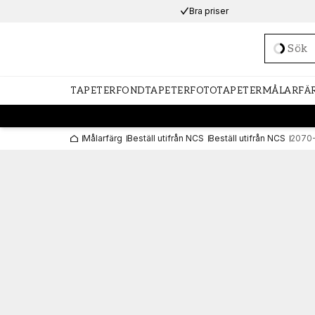
Bra priser
Loadi
TAPETER
FONDTAPETER
FOTOTAPETER
MÅLARFÄ
Målarfärg
Beställ utifrån NCS
Beställ utifrån NCS
2070