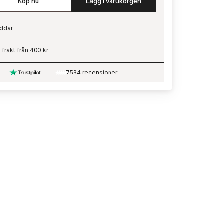
Köp nu
Lägg i varukorgen
ddar
ading…
i frakt från 400 kr
7534 recensioner