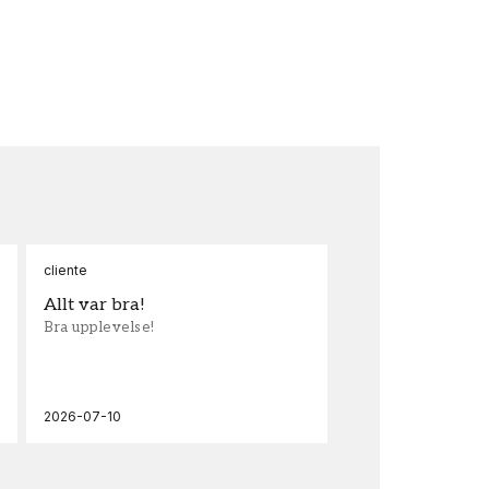
cliente
Ann
Allt var bra!
Sn
Bra upplevelse!
Sna
och
2026-07-10
202