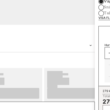
Vä
Sni
Tak
VISA F
Hur
VARUMÄRKE
Wallpassion
279 
Total
27