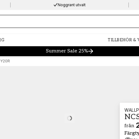
Noggrant utvalt
ng…
RG
TILLBEHÖR &
Summer Sale 25%
-Y20R
WALLP
NCS
Loading…
från
Färgt