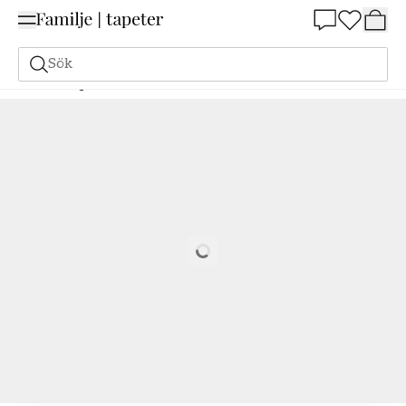
Summer Sale 25%
Sök
Målarfärg
Beställ utifrån NCS
Beställ utifrån NCS
2500-N
Loading…