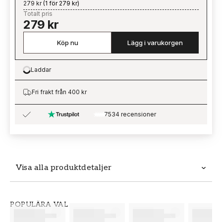
279 kr
(
1 för 279 kr
)
Totalt pris
279 kr
Köp nu
Lägg i varukorgen
Laddar
Loading…
Fri frakt från 400 kr
7534 recensioner
Visa alla produktdetaljer
Produktdetaljer
POPULÄRA VAL
SKU
VARUMÄRKE