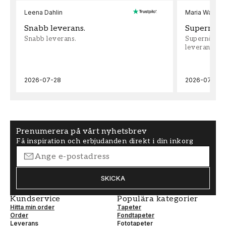
Leena Dahlin
Maria Wadenh
Snabb leverans.
Supernöjd!
Snabb leverans.
Supernöjd!!!
leveran, supe
2026-07-28
2026-07-22
Prenumerera på vårt nyhetsbrev
Få inspiration och erbjudanden direkt i din inkorg
SKICKA
Kundservice
Populära kategorier
Hitta min order
Tapeter
Order
Fondtapeter
Leverans
Fototapeter