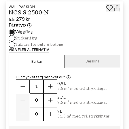
WALLPASSION
NCS S 2500-N
279 kr
från
Färgtyp
Väggfärg
Snickerifärg
Takfärg för puts & betong
VISA FLER ALTERNATIV
Beräkna
Burkar
Hur mycket färg behöver du?
0,9L
3.5 m² med två strykningar
2,7L
9.5 m² med två strykningar
9L
31.5 m² med två strykningar