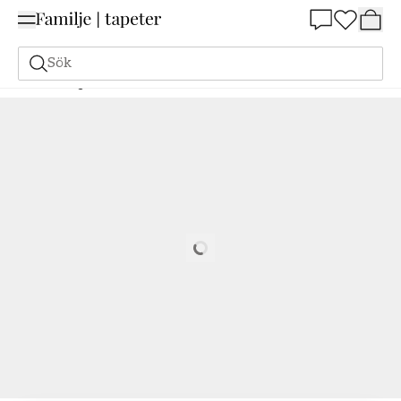
Summer Sale 25%
Sök
Målarfärg
Beställ utifrån NCS
Beställ utifrån NCS
2555-B30G
Loading…