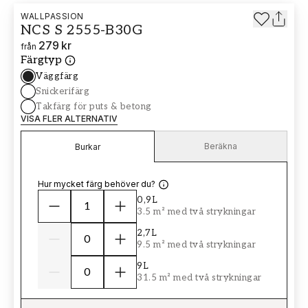
WALLPASSION
NCS S 2555-B30G
279 kr
från
Färgtyp
Väggfärg
Snickerifärg
Takfärg för puts & betong
VISA FLER ALTERNATIV
Beräkna
Burkar
Hur mycket färg behöver du?
0,9L
3.5 m² med två strykningar
2,7L
9.5 m² med två strykningar
9L
31.5 m² med två strykningar