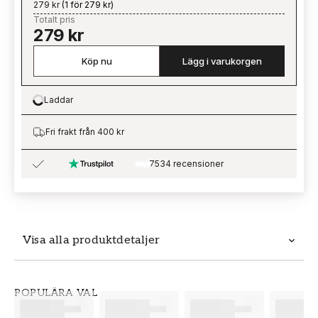
279 kr
(
1 för 279 kr
)
Totalt pris
279 kr
Köp nu
Lägg i varukorgen
Laddar
Loading…
Fri frakt från 400 kr
7534 recensioner
Visa alla produktdetaljer
Produktdetaljer
POPULÄRA VAL
SKU
VARUMÄRKE