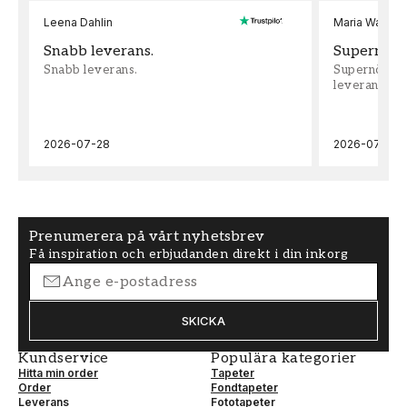
Leena Dahlin
Maria Wadenh
Snabb leverans.
Supernöjd!
Snabb leverans.
Supernöjd!!!
leveran, supe
2026-07-28
2026-07-22
Prenumerera på vårt nyhetsbrev
Få inspiration och erbjudanden direkt i din inkorg
SKICKA
Kundservice
Populära kategorier
Hitta min order
Tapeter
Order
Fondtapeter
Leverans
Fototapeter