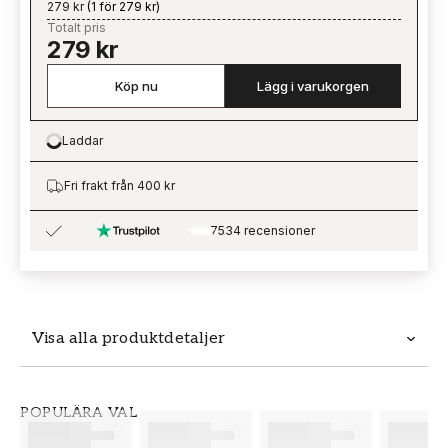
279 kr
(
1 för 279 kr
)
Totalt pris
279 kr
Köp nu
Lägg i varukorgen
Laddar
Loading…
Fri frakt från 400 kr
7534 recensioner
Visa alla produktdetaljer
Produktdetaljer
POPULÄRA VAL
SKU
VARUMÄRKE