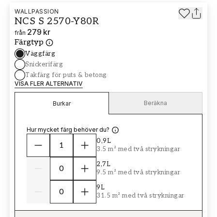
WALLPASSION
NCS S 2570-Y80R
279 kr
från
Färgtyp
Väggfärg
Snickerifärg
Takfärg för puts & betong
VISA FLER ALTERNATIV
Beräkna
Burkar
Hur mycket färg behöver du?
0,9L
3.5 m² med två strykningar
2,7L
9.5 m² med två strykningar
9L
31.5 m² med två strykningar