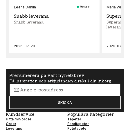
Leena Dahlin
Maria Wadenh
Snabb leverans.
Supernöjd!
Snabb leverans.
Supernöjd!!!
leveran, supe
2026-07-28
2026-07-22
Prenumerera på vårt nyhetsbrev
Få inspiration och erbjudanden direkt i din inkorg
SKICKA
Kundservice
Populära kategorier
Hitta min order
Tapeter
Order
Fondtapeter
Leverans
Fototapeter