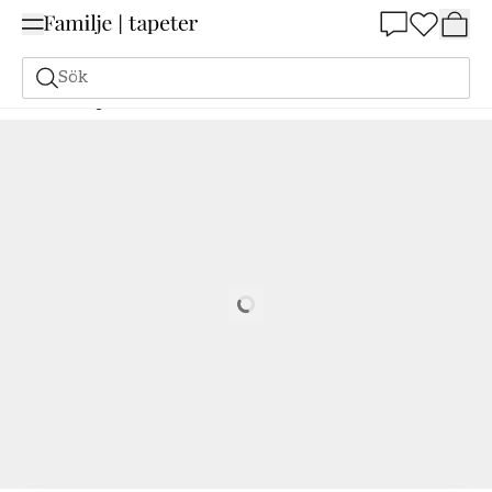
Summer Sale 25%
Sök
Målarfärg
Beställ utifrån NCS
Beställ utifrån NCS
2570-Y80R
Loading…