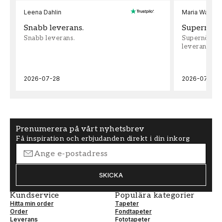
Leena Dahlin
Maria Wadenh
Snabb leverans.
Supernöjd!
Snabb leverans.
Supernöjd!!!
leveran, supe
2026-07-28
2026-07-22
Prenumerera på vårt nyhetsbrev
Få inspiration och erbjudanden direkt i din inkorg
SKICKA
Kundservice
Populära kategorier
Hitta min order
Tapeter
Order
Fondtapeter
Leverans
Fototapeter