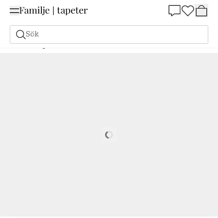
Summer Sale 25%
Sök
Målarfärg
Beställ utifrån NCS
Beställ utifrån NCS
3010-R50B
Loading…