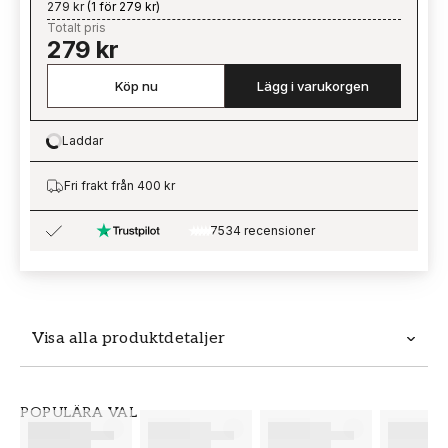
279 kr
(
1 för 279 kr
)
Totalt pris
279 kr
Köp nu
Lägg i varukorgen
Laddar
Loading…
Fri frakt från 400 kr
7534 recensioner
Visa alla produktdetaljer
Produktdetaljer
POPULÄRA VAL
SKU
VARUMÄRKE