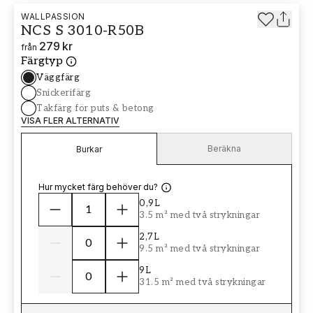
WALLPASSION
NCS S 3010-R50B
279 kr
från
Färgtyp
Väggfärg
Snickerifärg
Takfärg för puts & betong
VISA FLER ALTERNATIV
Beräkna
Burkar
Hur mycket färg behöver du?
0,9L
3.5 m² med två strykningar
2,7L
9.5 m² med två strykningar
9L
31.5 m² med två strykningar