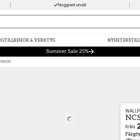
Noggrant utvalt
ng…
RG
TILLBEHÖR & VERKTYG
NYHETER
STIL
Summer Sale 25%
-R60B
WALLP
NCS
Loading…
från
Färgt