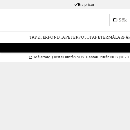
Bra priser
Loadi
TAPETER
FONDTAPETER
FOTOTAPETER
MÅLARFÄ
Målarfärg
Beställ utifrån NCS
Beställ utifrån NCS
3020