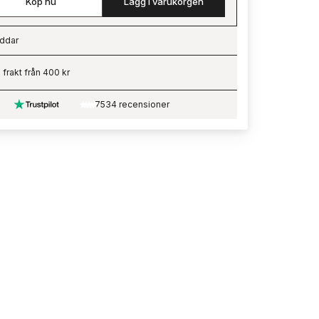
Köp nu
Lägg i varukorgen
ddar
ading…
i frakt från 400 kr
7534 recensioner