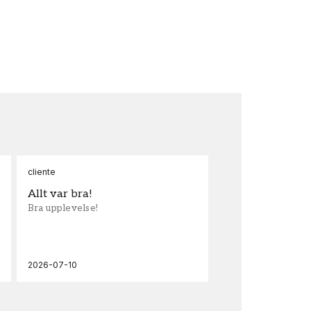
cliente
Ann
Allt var bra!
Sn
Bra upplevelse!
Sna
och
2026-07-10
202