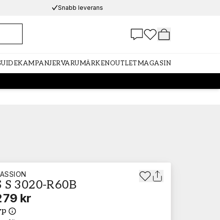
Snabb leverans
GUIDE
KAMPANJER
VARUMÄRKEN
OUTLET
MAGASIN
ASSION
 S 3020-R60B
279 kr
yp