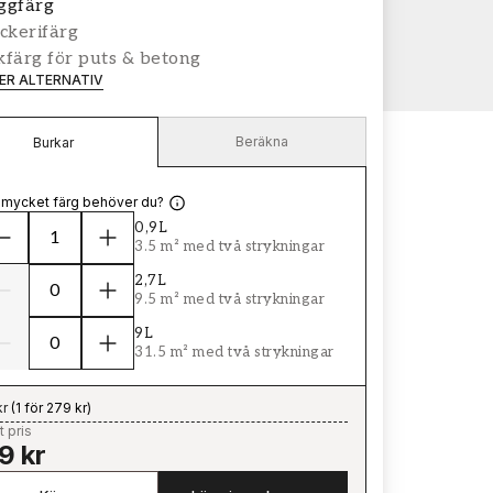
ggfärg
ckerifärg
färg för puts & betong
LER ALTERNATIV
Beräkna
Burkar
 mycket färg behöver du?
0,9L
3.5 m² med två strykningar
2,7L
9.5 m² med två strykningar
9L
31.5 m² med två strykningar
kr
(
1 för 279 kr
)
t pris
9 kr