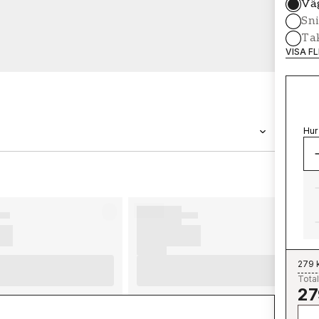
Vä
Sni
Tak
VISA F
Hur
VARUMÄRKE
Wallpassion
279 
Total
27