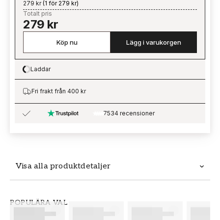
279 kr
(
1 för 279 kr
)
Totalt pris
279 kr
Köp nu
Lägg i varukorgen
Laddar
Loading…
Fri frakt från 400 kr
7534 recensioner
Visa alla produktdetaljer
Produktdetaljer
POPULÄRA VAL
SKU
VARUMÄRKE