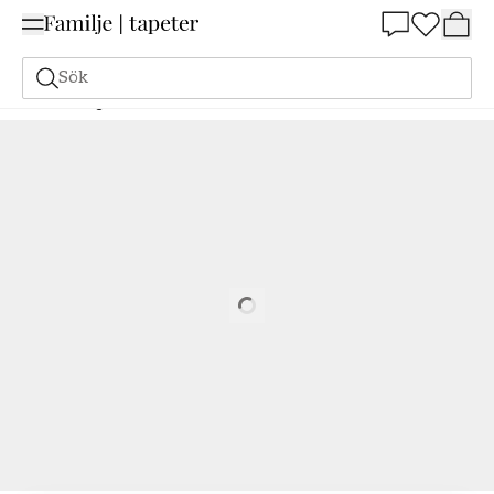
Summer Sale 25%
Sök
Målarfärg
Beställ utifrån NCS
Beställ utifrån NCS
3020-Y30R
Loading…