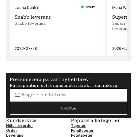
Leena Dahlin
Maria Wadenh
Snabb leverans.
Supernöjd!
Snabb leverans.
Supernöjd!!!
leveran, supe
2026-07-28
2026-07-22
Prenumerera på vårt nyhetsbrev
Få inspiration och erbjudanden direkt i din inkorg
SKICKA
Kundservice
Populära kategorier
Hitta min order
Tapeter
Order
Fondtapeter
Leverans
Fototapeter