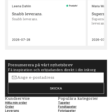
Leena Dahlin
Maria Wadenh
Snabb leverans.
Supernöjd!
Snabb leverans.
Supernöjd!!!
leveran, supe
2026-07-28
2026-07-22
Prenumerera på vårt nyhetsbrev
Få inspiration och erbjudanden direkt i din inkorg
SKICKA
Kundservice
Populära kategorier
Hitta min order
Tapeter
Order
Fondtapeter
Leverans
Fototapeter