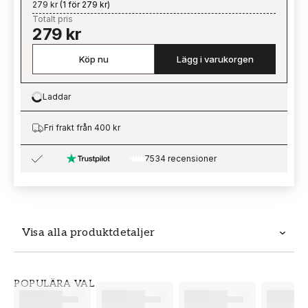
279 kr
(
1 för 279 kr
)
Totalt pris
279 kr
Köp nu
Lägg i varukorgen
Laddar
Loading…
Fri frakt från 400 kr
7534 recensioner
Visa alla produktdetaljer
Produktdetaljer
POPULÄRA VAL
SKU
VARUMÄRKE