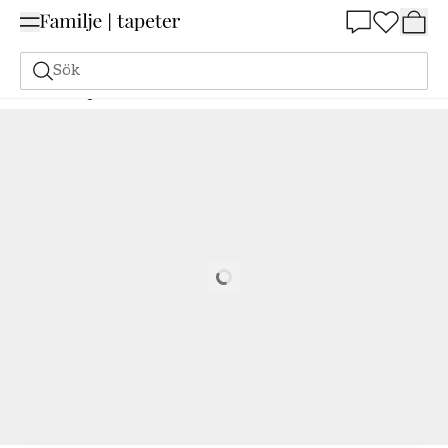
Summer Sale 25%
Sök
Målarfärg
Beställ utifrån NCS
Beställ utifrån NCS
3030-B60G
Loading…