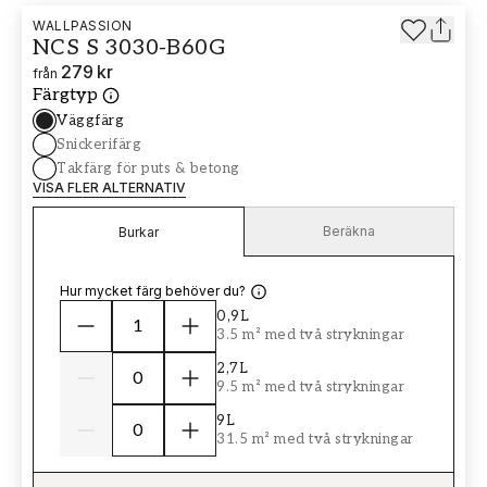
WALLPASSION
NCS S 3030-B60G
279 kr
från
Färgtyp
Väggfärg
Snickerifärg
Takfärg för puts & betong
VISA FLER ALTERNATIV
Beräkna
Burkar
Hur mycket färg behöver du?
0,9L
3.5 m² med två strykningar
2,7L
9.5 m² med två strykningar
9L
31.5 m² med två strykningar