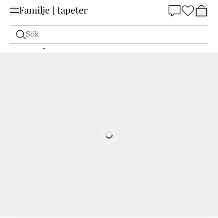
Summer Sale 25%
Sök
Målarfärg
Beställ utifrån NCS
Beställ utifrån NCS
3030-B90G
Loading…