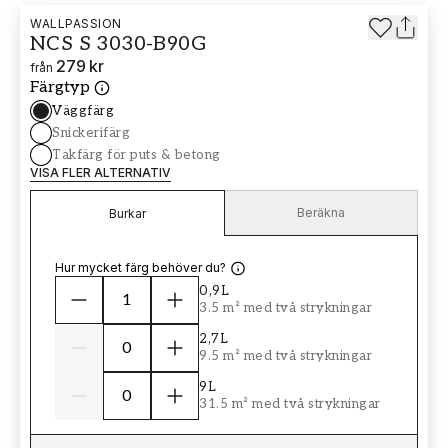
WALLPASSION
NCS S 3030-B90G
279 kr
från
Färgtyp
Väggfärg
Snickerifärg
Takfärg för puts & betong
VISA FLER ALTERNATIV
Beräkna
Burkar
Hur mycket färg behöver du?
0,9L
3.5 m² med två strykningar
2,7L
9.5 m² med två strykningar
9L
31.5 m² med två strykningar