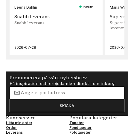
Leena Dahlin
Maria Wadenh
Snabb leverans.
Supernöjd!
Snabb leverans.
Supernöjd!!!
leveran, supe
2026-07-28
2026-07-22
Prenumerera på vårt nyhetsbrev
Få inspiration och erbjudanden direkt i din inkorg
SKICKA
Kundservice
Populära kategorier
Hitta min order
Tapeter
Order
Fondtapeter
Leverans
Fototapeter