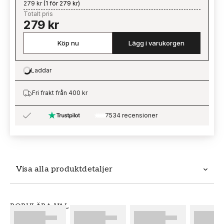
279 kr
(
1 för 279 kr
)
Totalt pris
279 kr
Köp nu
Lägg i varukorgen
Laddar
Loading…
Fri frakt från 400 kr
7534 recensioner
Visa alla produktdetaljer
Produktdetaljer
POPULÄRA VAL
SKU
VARUMÄRKE