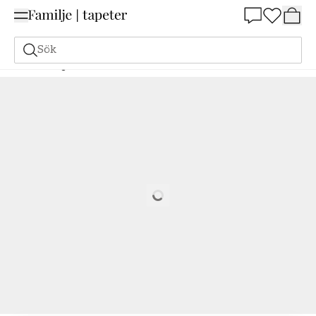
Summer Sale 25%
Sök
Målarfärg
Beställ utifrån NCS
Beställ utifrån NCS
3030-G70Y
Loading…