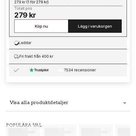
279 kr
(
1 för 279 kr
)
Totalt pris
279 kr
Köp nu
Lägg i varukorgen
Laddar
Loading…
Fri frakt från 400 kr
7534 recensioner
Visa alla produktdetaljer
Produktdetaljer
POPULÄRA VAL
SKU
VARUMÄRKE