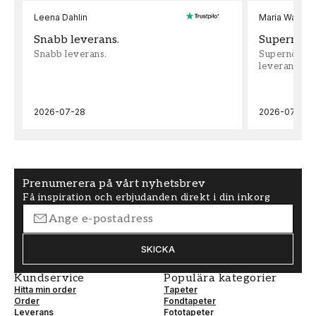
Leena Dahlin
Maria Wadenh
Snabb leverans.
Supernöjd!
Snabb leverans.
Supernöjd!!!
leveran, supe
2026-07-28
2026-07-22
Prenumerera på vårt nyhetsbrev
Få inspiration och erbjudanden direkt i din inkorg
SKICKA
Kundservice
Populära kategorier
Hitta min order
Tapeter
Order
Fondtapeter
Leverans
Fototapeter