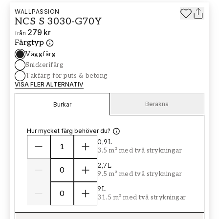
WALLPASSION
NCS S 3030-G70Y
279 kr
från
Färgtyp
Väggfärg
Snickerifärg
Takfärg för puts & betong
VISA FLER ALTERNATIV
Beräkna
Burkar
Hur mycket färg behöver du?
0,9L
3.5 m² med två strykningar
2,7L
9.5 m² med två strykningar
9L
31.5 m² med två strykningar