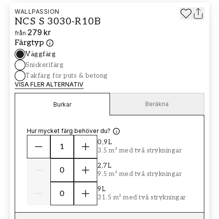
WALLPASSION
NCS S 3030-R10B
279 kr
från
Färgtyp
Väggfärg
Snickerifärg
Takfärg för puts & betong
VISA FLER ALTERNATIV
Beräkna
Burkar
Hur mycket färg behöver du?
0,9L
3.5 m² med två strykningar
2,7L
9.5 m² med två strykningar
9L
31.5 m² med två strykningar