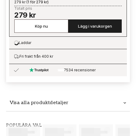
279 kr
(
1 för 279 kr
)
Totalt pris
279 kr
Köp nu
Lägg i varukorgen
Laddar
Loading…
Fri frakt från 400 kr
7534 recensioner
Visa alla produktdetaljer
Produktdetaljer
POPULÄRA VAL
SKU
VARUMÄRKE