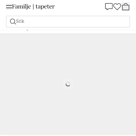
Summer Sale 25%
Sök
Målarfärg
Beställ utifrån NCS
Beställ utifrån NCS
3030-R10B
Loading…