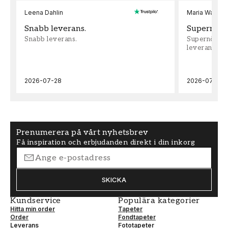
Leena Dahlin
Maria Wadenh
Snabb leverans.
Supernöjd!
Snabb leverans.
Supernöjd!!!
leveran, supe
2026-07-28
2026-07-22
Prenumerera på vårt nyhetsbrev
Få inspiration och erbjudanden direkt i din inkorg
SKICKA
Kundservice
Populära kategorier
Hitta min order
Tapeter
Order
Fondtapeter
Leverans
Fototapeter