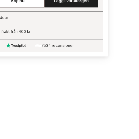
Köp nu
Lägg i varukorgen
ddar
ading…
i frakt från 400 kr
7534 recensioner