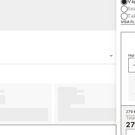
Vä
Sni
Tak
VISA F
Hur
VARUMÄRKE
Wallpassion
279 
Total
27