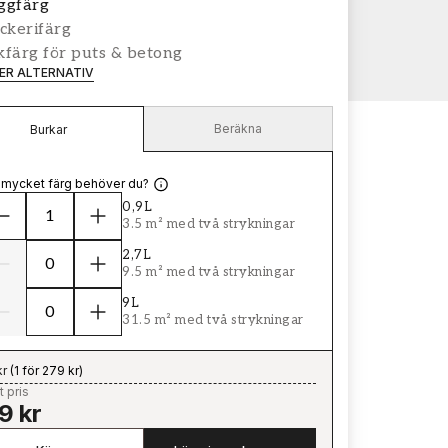
ggfärg
ckerifärg
färg för puts & betong
LER ALTERNATIV
Beräkna
Burkar
 mycket färg behöver du?
0,9L
3.5 m² med två strykningar
2,7L
9.5 m² med två strykningar
9L
31.5 m² med två strykningar
kr
(
1 för 279 kr
)
t pris
9 kr