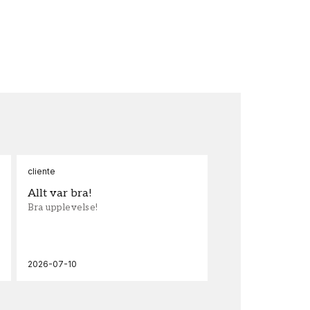
cliente
Ann
Allt var bra!
Sn
Bra upplevelse!
Sna
och
2026-07-10
202