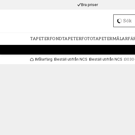
Bra priser
Loadi
TAPETER
FONDTAPETER
FOTOTAPETER
MÅLARFÄ
Målarfärg
Beställ utifrån NCS
Beställ utifrån NCS
3030