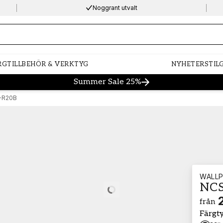
Noggrant utvalt
ng…
RG
TILLBEHÖR & VERKTYG
NYHETER
STIL
Summer Sale 25%
-R20B
WALLP
NCS
Loading…
från
Färgt