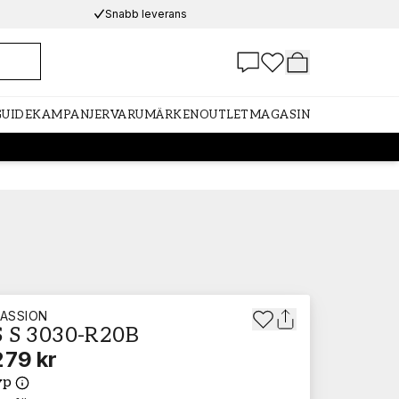
Snabb leverans
GUIDE
KAMPANJER
VARUMÄRKEN
OUTLET
MAGASIN
ASSION
 S 3030-R20B
279 kr
yp