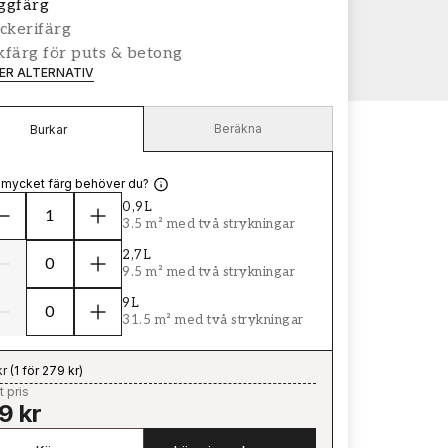
ggfärg
ckerifärg
färg för puts & betong
LER ALTERNATIV
Beräkna
Burkar
 mycket färg behöver du?
0,9L
3.5 m² med två strykningar
2,7L
9.5 m² med två strykningar
9L
31.5 m² med två strykningar
kr
(
1 för 279 kr
)
t pris
9 kr