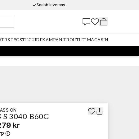
Snabb leverans
 VERKTYG
STILGUIDE
KAMPANJER
OUTLET
MAGASIN
ASSION
 S 3040-B60G
279 kr
yp