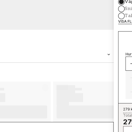
Vä
Sni
Tak
VISA F
Hur
VARUMÄRKE
Wallpassion
279 
Total
27