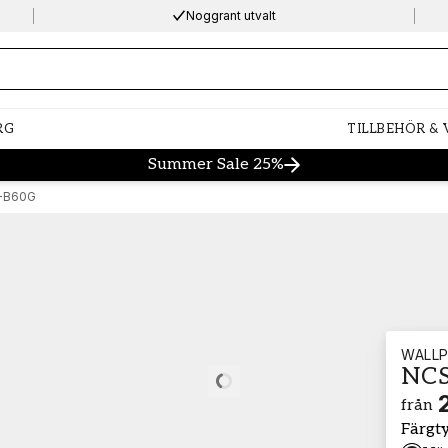
Noggrant utvalt
ng…
RG
TILLBEHÖR &
Summer Sale 25%
-B60G
WALLP
NCS
Loading…
från
Färgt