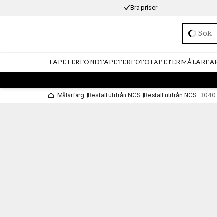
Bra priser
Loadi
TAPETER
FONDTAPETER
FOTOTAPETER
MÅLARFÄ
Målarfärg
Beställ utifrån NCS
Beställ utifrån NCS
3040