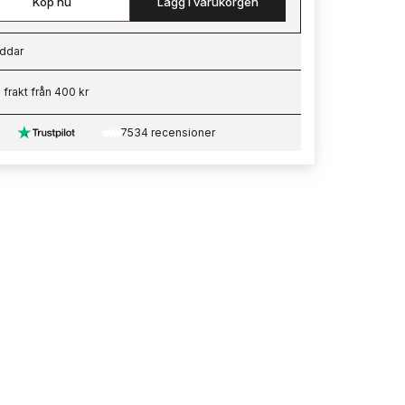
Köp nu
Lägg i varukorgen
ddar
ading…
i frakt från 400 kr
7534 recensioner