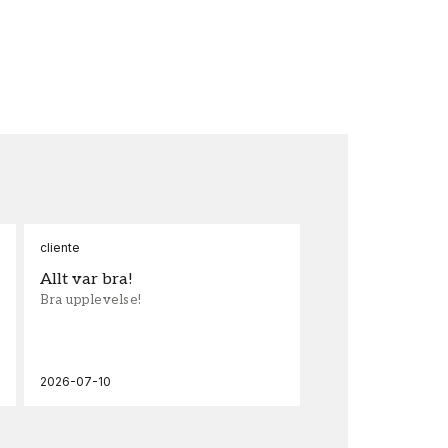
cliente
Ann
Allt var bra!
Sn
Bra upplevelse!
Sna
och
2026-07-10
202