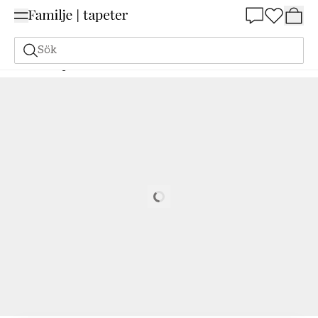
Summer Sale 25%
Sök
Målarfärg
Beställ utifrån NCS
Beställ utifrån NCS
3040-G80Y
Loading…