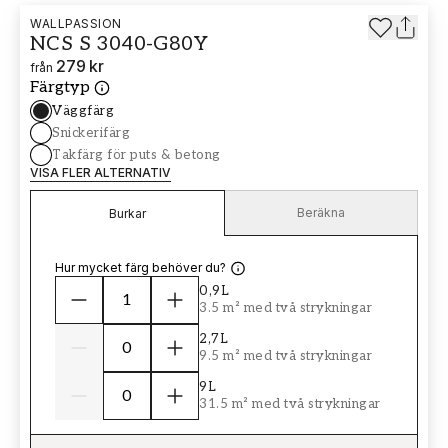
WALLPASSION
NCS S 3040-G80Y
279 kr
från
Färgtyp
Väggfärg
Snickerifärg
Takfärg för puts & betong
VISA FLER ALTERNATIV
Beräkna
Burkar
Hur mycket färg behöver du?
0,9L
3.5 m² med två strykningar
2,7L
9.5 m² med två strykningar
9L
31.5 m² med två strykningar