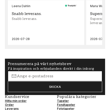
Leena Dahlin
Maria Wadenh
Snabb leverans.
Supernöjd!
Snabb leverans.
Supernöjd!!!
leveran, supe
2026-07-28
2026-07-22
Prenumerera på vårt nyhetsbrev
Få inspiration och erbjudanden direkt i din inkorg
SKICKA
Kundservice
Populära kategorier
Hitta min order
Tapeter
Order
Fondtapeter
Leverans
Fototapeter