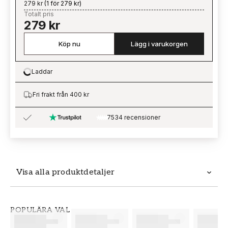
279 kr
(
1 för 279 kr
)
Totalt pris
279 kr
Köp nu
Lägg i varukorgen
Laddar
Loading…
Fri frakt från 400 kr
7534 recensioner
Visa alla produktdetaljer
Produktdetaljer
POPULÄRA VAL
SKU
VARUMÄRKE