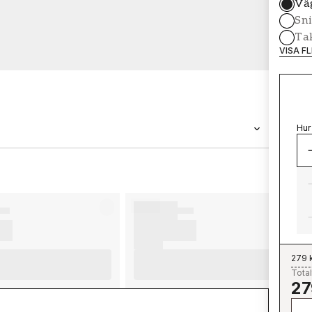
Vä
Sni
Tak
VISA F
Hur
VARUMÄRKE
Wallpassion
279 
Total
27