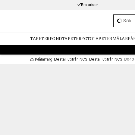
Bra priser
Loadi
TAPETER
FONDTAPETER
FOTOTAPETER
MÅLARFÄ
Målarfärg
Beställ utifrån NCS
Beställ utifrån NCS
3040