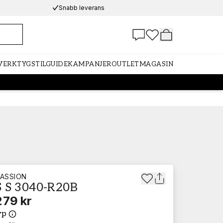
Snabb leverans
 VERKTYG
STILGUIDE
KAMPANJER
OUTLET
MAGASIN
ASSION
 S 3040-R20B
279 kr
yp