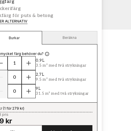
ggfärg
ckerifärg
färg för puts & betong
LER ALTERNATIV
Beräkna
Burkar
 mycket färg behöver du?
0,9L
3.5 m² med två strykningar
2,7L
9.5 m² med två strykningar
9L
31.5 m² med två strykningar
kr
(
1 för 279 kr
)
t pris
9 kr