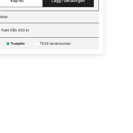
Köp nu
Lägg i varukorgen
ddar
ading…
i frakt från 400 kr
7534 recensioner