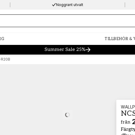
Noggrant utvalt
ng…
RG
TILLBEHÖR &
Summer Sale 25%
-R20B
WALLP
NCS
Loading…
från
Färgt