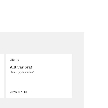
cliente
Ann
Allt var bra!
Sn
Bra upplevelse!
Sna
och
2026-07-10
202