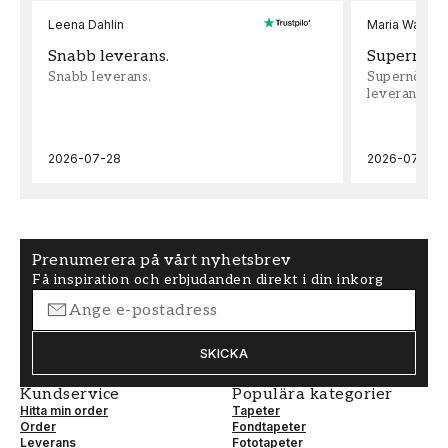
Leena Dahlin
Maria Wadenh
Snabb leverans.
Supernöjd!
Snabb leverans.
Supernöjd!!!
leveran, supe
2026-07-28
2026-07-22
Prenumerera på vårt nyhetsbrev
Få inspiration och erbjudanden direkt i din inkorg
SKICKA
Kundservice
Populära kategorier
Hitta min order
Tapeter
Order
Fondtapeter
Leverans
Fototapeter