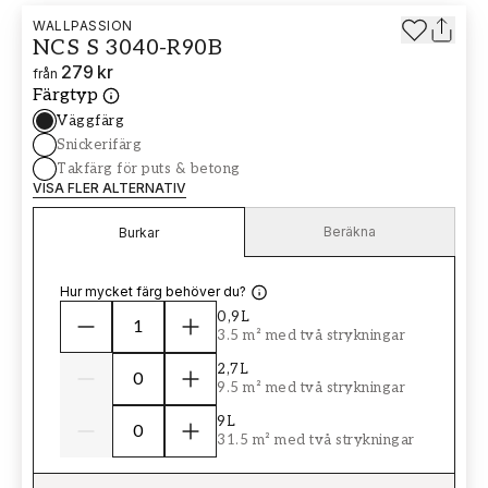
WALLPASSION
NCS S 3040-R90B
279 kr
från
Färgtyp
Väggfärg
Snickerifärg
Takfärg för puts & betong
VISA FLER ALTERNATIV
Beräkna
Burkar
Hur mycket färg behöver du?
0,9L
3.5 m² med två strykningar
2,7L
9.5 m² med två strykningar
9L
31.5 m² med två strykningar