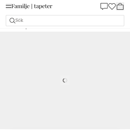
Summer Sale 25%
Sök
Målarfärg
Beställ utifrån NCS
Beställ utifrån NCS
3040-R90B
Loading…