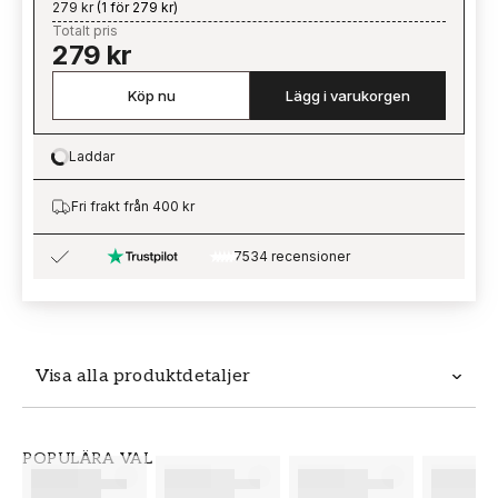
279 kr
(
1 för 279 kr
)
Totalt pris
279 kr
Köp nu
Lägg i varukorgen
Laddar
Loading…
Fri frakt från 400 kr
7534 recensioner
Visa alla produktdetaljer
Produktdetaljer
POPULÄRA VAL
SKU
VARUMÄRKE