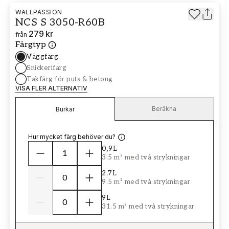
WALLPASSION
NCS S 3050-R60B
279 kr
från
Färgtyp
Väggfärg
Snickerifärg
Takfärg för puts & betong
VISA FLER ALTERNATIV
Beräkna
Burkar
Hur mycket färg behöver du?
0,9L
3.5 m² med två strykningar
2,7L
9.5 m² med två strykningar
9L
31.5 m² med två strykningar