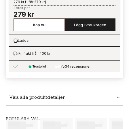
279 kr
(
1 för 279 kr
)
Totalt pris
279 kr
Köp nu
Lägg i varukorgen
Laddar
Loading…
Fri frakt från 400 kr
7534 recensioner
Visa alla produktdetaljer
Produktdetaljer
POPULÄRA VAL
SKU
VARUMÄRKE