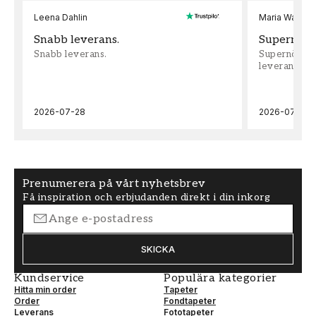
Leena Dahlin
Maria Wadenh
Snabb leverans.
Supernöjd!
Snabb leverans.
Supernöjd!!!
leveran, supe
2026-07-28
2026-07-22
Prenumerera på vårt nyhetsbrev
Få inspiration och erbjudanden direkt i din inkorg
SKICKA
Kundservice
Populära kategorier
Hitta min order
Tapeter
Order
Fondtapeter
Leverans
Fototapeter