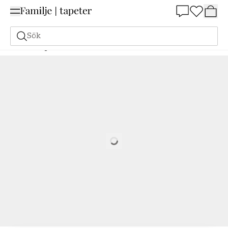
Summer Sale 25%
Sök
Målarfärg
Beställ utifrån NCS
Beställ utifrån NCS
3050-R60B
Loading…