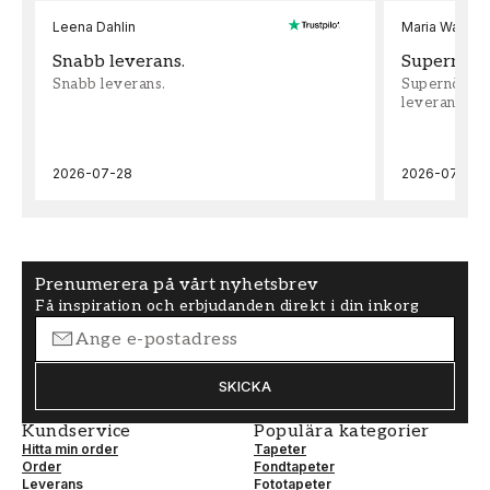
Leena Dahlin
Maria Wadenh
Snabb leverans.
Supernöjd!
Snabb leverans.
Supernöjd!!!
leveran, supe
2026-07-28
2026-07-22
Prenumerera på vårt nyhetsbrev
Få inspiration och erbjudanden direkt i din inkorg
SKICKA
Kundservice
Populära kategorier
Hitta min order
Tapeter
Order
Fondtapeter
Leverans
Fototapeter