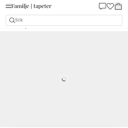
Summer Sale 25%
Sök
Målarfärg
Beställ utifrån NCS
Beställ utifrån NCS
3050-Y70R
Loading…