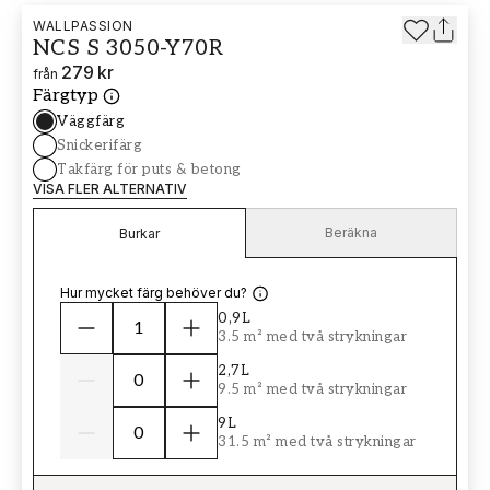
WALLPASSION
NCS S 3050-Y70R
279 kr
från
Färgtyp
Väggfärg
Snickerifärg
Takfärg för puts & betong
VISA FLER ALTERNATIV
Beräkna
Burkar
Hur mycket färg behöver du?
0,9L
3.5 m² med två strykningar
2,7L
9.5 m² med två strykningar
9L
31.5 m² med två strykningar