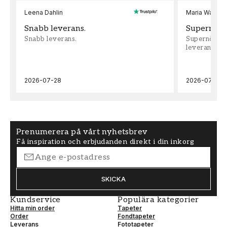
Leena Dahlin
Maria Wadenh
Snabb leverans.
Supernöjd!
Snabb leverans.
Supernöjd!!!
leveran, supe
2026-07-28
2026-07-22
Prenumerera på vårt nyhetsbrev
Få inspiration och erbjudanden direkt i din inkorg
SKICKA
Kundservice
Populära kategorier
Hitta min order
Tapeter
Order
Fondtapeter
Leverans
Fototapeter