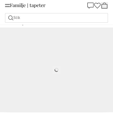
Summer Sale 25%
Sök
Målarfärg
Beställ utifrån NCS
Beställ utifrån NCS
3060-B70G
Loading…