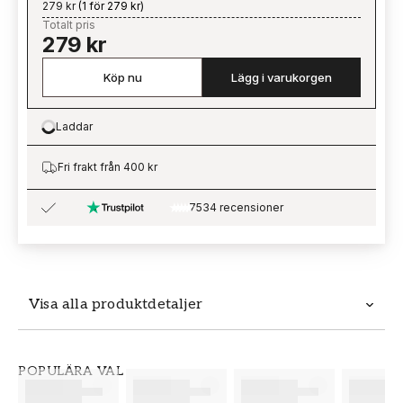
279 kr
(
1 för 279 kr
)
Totalt pris
279 kr
Köp nu
Lägg i varukorgen
Laddar
Loading…
Fri frakt från 400 kr
7534 recensioner
Visa alla produktdetaljer
Produktdetaljer
POPULÄRA VAL
SKU
VARUMÄRKE