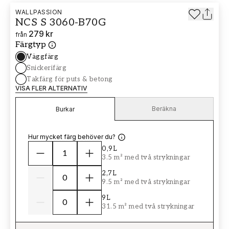
WALLPASSION
NCS S 3060-B70G
279 kr
från
Färgtyp
Väggfärg
Snickerifärg
Takfärg för puts & betong
VISA FLER ALTERNATIV
Beräkna
Burkar
Hur mycket färg behöver du?
0,9L
3.5 m² med två strykningar
2,7L
9.5 m² med två strykningar
9L
31.5 m² med två strykningar