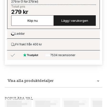
279 kr
(
1 för 279 kr
)
Totalt pris
279 kr
Köp nu
Lägg i varukorgen
Laddar
Loading…
Fri frakt från 400 kr
7534 recensioner
Visa alla produktdetaljer
Produktdetaljer
POPULÄRA VAL
SKU
VARUMÄRKE