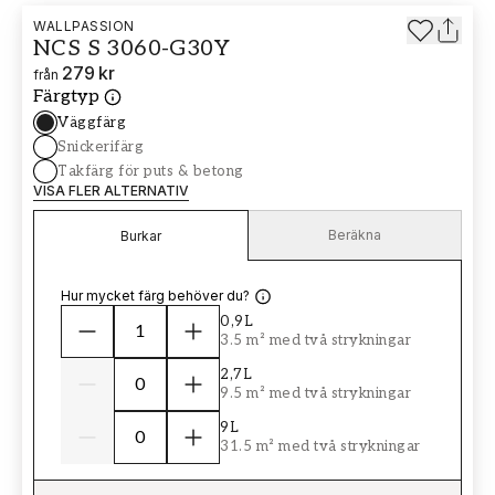
WALLPASSION
NCS S 3060-G30Y
279 kr
från
Färgtyp
Väggfärg
Snickerifärg
Takfärg för puts & betong
VISA FLER ALTERNATIV
Beräkna
Burkar
Hur mycket färg behöver du?
0,9L
3.5 m² med två strykningar
2,7L
9.5 m² med två strykningar
9L
31.5 m² med två strykningar