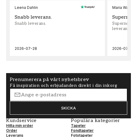
Leena Dahlin
Maria Wadenh
Snabb leverans.
Supernöjd!
Snabb leverans.
Supernöjd!!!
leveran, supe
2026-07-28
2026-07-22
Prenumerera på vårt nyhetsbrev
Få inspiration och erbjudanden direkt i din inkorg
SKICKA
Kundservice
Populära kategorier
Hitta min order
Tapeter
Order
Fondtapeter
Leverans
Fototapeter