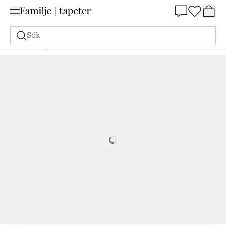
Summer Sale 25%
Sök
Målarfärg
Beställ utifrån NCS
Beställ utifrån NCS
3060-G30Y
Loading…