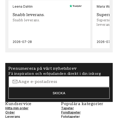
Leena Dahlin
Maria Wadenh
Snabb leverans.
Supernöjd!
Snabb leverans.
Supernöjd!!!
leveran, supe
2026-07-28
2026-07-22
Prenumerera på vårt nyhetsbrev
Få inspiration och erbjudanden direkt i din inkorg
SKICKA
Kundservice
Populära kategorier
Hitta min order
Tapeter
Order
Fondtapeter
Leverans
Fototapeter