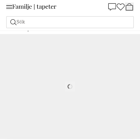
Summer Sale 25%
Sök
Målarfärg
Beställ utifrån NCS
Beställ utifrån NCS
4020-Y70R
Loading…