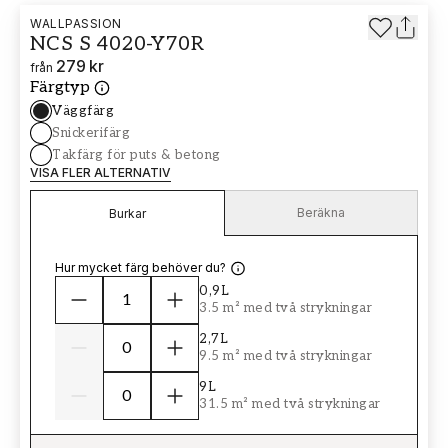
WALLPASSION
NCS S 4020-Y70R
279 kr
från
Färgtyp
Väggfärg
Snickerifärg
Takfärg för puts & betong
VISA FLER ALTERNATIV
Beräkna
Burkar
Hur mycket färg behöver du?
0,9L
3.5 m² med två strykningar
2,7L
9.5 m² med två strykningar
9L
31.5 m² med två strykningar