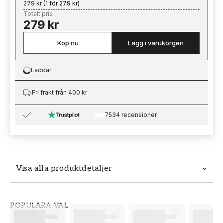
279 kr
(
1 för 279 kr
)
Totalt pris
279 kr
Köp nu
Lägg i varukorgen
Laddar
Loading…
Fri frakt från 400 kr
7534 recensioner
Visa alla produktdetaljer
Produktdetaljer
POPULÄRA VAL
SKU
VARUMÄRKE