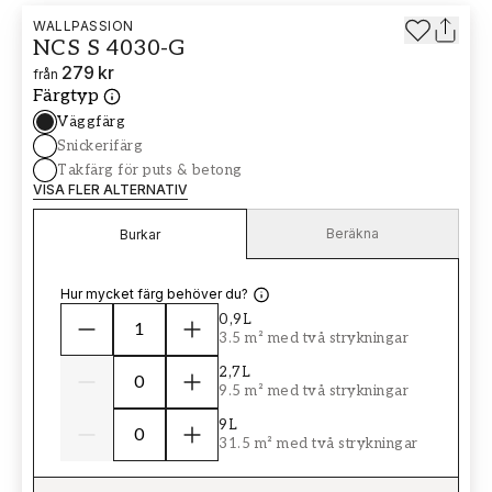
WALLPASSION
NCS S 4030-G
279 kr
från
Färgtyp
Väggfärg
Snickerifärg
Takfärg för puts & betong
VISA FLER ALTERNATIV
Beräkna
Burkar
Hur mycket färg behöver du?
0,9L
3.5 m² med två strykningar
2,7L
9.5 m² med två strykningar
9L
31.5 m² med två strykningar