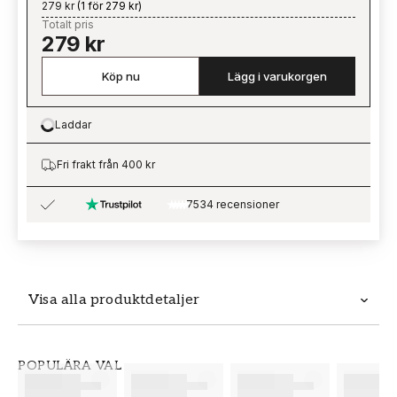
279 kr
(
1 för 279 kr
)
Totalt pris
279 kr
Köp nu
Lägg i varukorgen
Laddar
Loading…
Fri frakt från 400 kr
7534 recensioner
Visa alla produktdetaljer
Produktdetaljer
POPULÄRA VAL
SKU
VARUMÄRKE