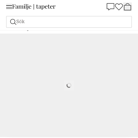
Summer Sale 25%
Sök
Målarfärg
Beställ utifrån NCS
Beställ utifrån NCS
4030-G
Loading…