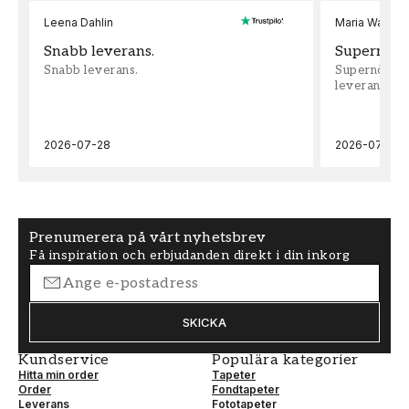
Leena Dahlin
Maria Wadenh
Snabb leverans.
Supernöjd!
Snabb leverans.
Supernöjd!!!
leveran, supe
2026-07-28
2026-07-22
Prenumerera på vårt nyhetsbrev
Få inspiration och erbjudanden direkt i din inkorg
SKICKA
Kundservice
Populära kategorier
Hitta min order
Tapeter
Order
Fondtapeter
Leverans
Fototapeter