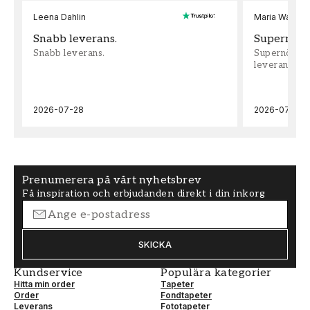
Leena Dahlin
Maria Wadenh
Snabb leverans.
Supernöjd!
Snabb leverans.
Supernöjd!!!
leveran, supe
2026-07-28
2026-07-22
Prenumerera på vårt nyhetsbrev
Få inspiration och erbjudanden direkt i din inkorg
SKICKA
Kundservice
Populära kategorier
Hitta min order
Tapeter
Order
Fondtapeter
Leverans
Fototapeter