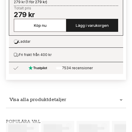
279 kr
(
1 för 279 kr
)
Totalt pris
279 kr
Köp nu
Lägg i varukorgen
Laddar
Loading…
Fri frakt från 400 kr
7534 recensioner
Visa alla produktdetaljer
Produktdetaljer
POPULÄRA VAL
SKU
VARUMÄRKE