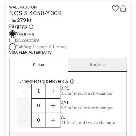
WALLPASSION
NCS S 4050-Y30R
279 kr
från
Färgtyp
Väggfärg
Snickerifärg
Takfärg för puts & betong
VISA FLER ALTERNATIV
Beräkna
Burkar
Hur mycket färg behöver du?
0,9L
3.5 m² med två strykningar
2,7L
9.5 m² med två strykningar
9L
31.5 m² med två strykningar