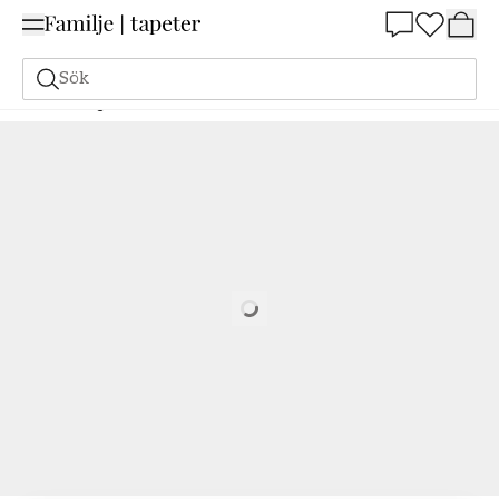
Summer Sale 25%
Sök
Målarfärg
Beställ utifrån NCS
Beställ utifrån NCS
4050-Y30R
Loading…