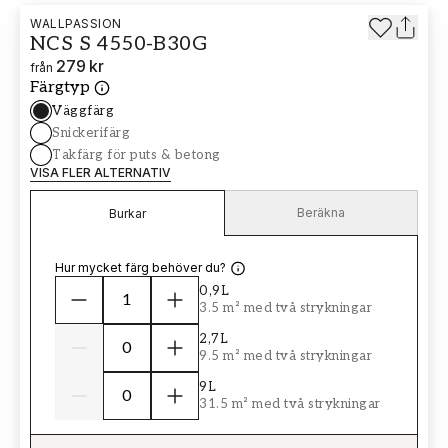
WALLPASSION
NCS S 4550-B30G
279 kr
från
Färgtyp
Väggfärg
Snickerifärg
Takfärg för puts & betong
VISA FLER ALTERNATIV
Beräkna
Burkar
Hur mycket färg behöver du?
0,9L
3.5 m² med två strykningar
2,7L
9.5 m² med två strykningar
9L
31.5 m² med två strykningar