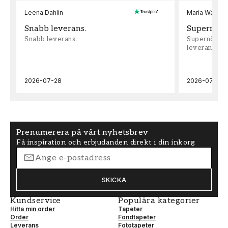
Leena Dahlin
Maria Wadenh
Snabb leverans.
Supernöjd!
Snabb leverans.
Supernöjd!!!
leveran, supe
2026-07-28
2026-07-22
Prenumerera på vårt nyhetsbrev
Få inspiration och erbjudanden direkt i din inkorg
SKICKA
Kundservice
Populära kategorier
Hitta min order
Tapeter
Order
Fondtapeter
Leverans
Fototapeter