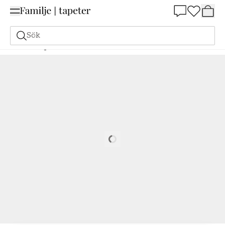
Summer Sale 25%
Sök
Målarfärg
Beställ utifrån NCS
Beställ utifrån NCS
4550-B30G
Loading…