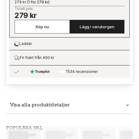
279 kr
(
1 för 279 kr
)
Totalt pris
279 kr
Köp nu
Lägg i varukorgen
Laddar
Loading…
Fri frakt från 400 kr
7534 recensioner
Visa alla produktdetaljer
Produktdetaljer
POPULÄRA VAL
SKU
VARUMÄRKE