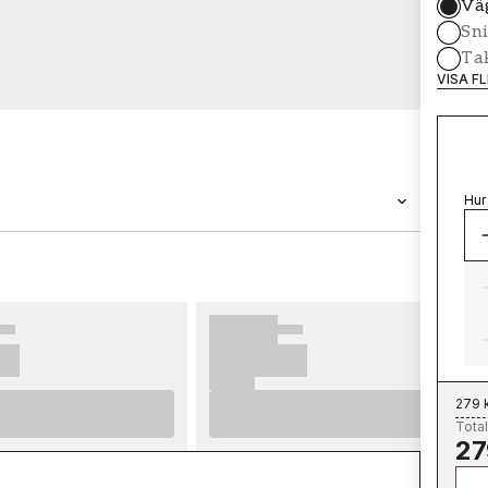
Vä
Sni
Tak
VISA F
Hur
VARUMÄRKE
Wallpassion
279 
Total
27