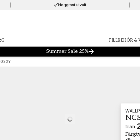
Noggrant utvalt
ng…
RG
TILLBEHÖR &
Summer Sale 25%
-G30Y
WALLP
NCS
Loading…
från
Färgt