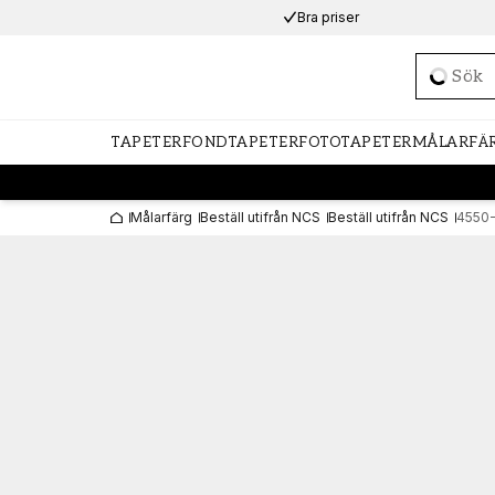
Bra priser
Loadi
TAPETER
FONDTAPETER
FOTOTAPETER
MÅLARFÄ
Målarfärg
Beställ utifrån NCS
Beställ utifrån NCS
4550