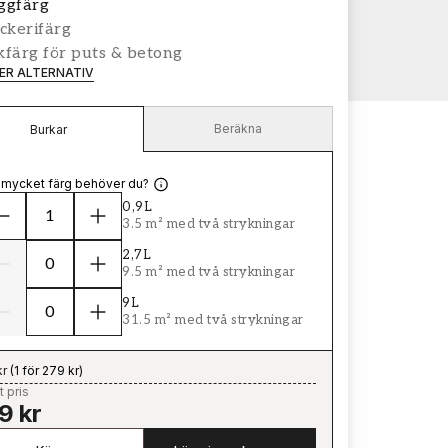
ggfärg
ckerifärg
färg för puts & betong
LER ALTERNATIV
Beräkna
Burkar
 mycket färg behöver du?
0,9L
3.5 m² med två strykningar
2,7L
9.5 m² med två strykningar
9L
31.5 m² med två strykningar
kr
(
1 för 279 kr
)
t pris
9 kr