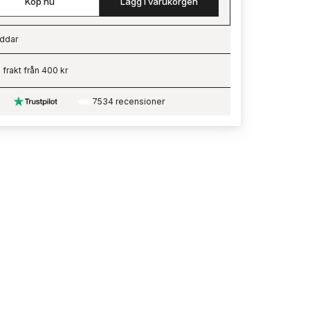
Köp nu
Lägg i varukorgen
ddar
ading…
i frakt från 400 kr
7534 recensioner