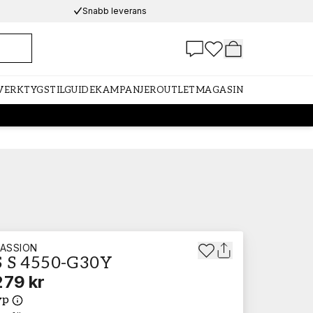
Snabb leverans
 VERKTYG
STILGUIDE
KAMPANJER
OUTLET
MAGASIN
ASSION
 S 4550-G30Y
279 kr
yp