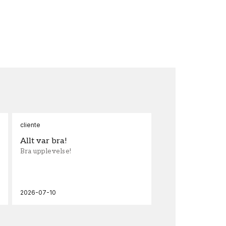
cliente
Ann
Allt var bra!
Sn
Bra upplevelse!
Sna
och
2026-07-10
202