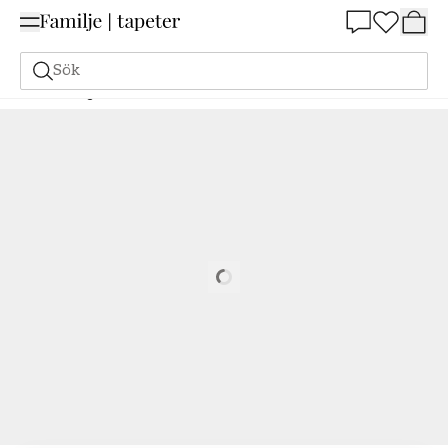
Summer Sale 25%
Sök
Målarfärg
Beställ utifrån NCS
Beställ utifrån NCS
5020-Y50R
Loading…