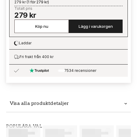
279 kr
(
1 för 279 kr
)
Totalt pris
279 kr
Köp nu
Lägg i varukorgen
Laddar
Loading…
Fri frakt från 400 kr
7534 recensioner
Visa alla produktdetaljer
Produktdetaljer
POPULÄRA VAL
SKU
VARUMÄRKE