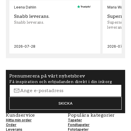
Leena Dahlin
Maria Wadenh
Snabb leverans.
Supernöjd!
Snabb leverans.
Supernöjd!!!
leveran, supe
2026-07-28
2026-07-22
Prenumerera på vårt nyhetsbrev
Få inspiration och erbjudanden direkt i din inkorg
SKICKA
Kundservice
Populära kategorier
Hitta min order
Tapeter
Order
Fondtapeter
Leverans
Fototapeter