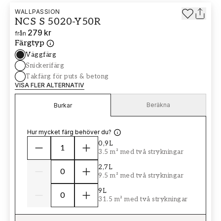
WALLPASSION
NCS S 5020-Y50R
279 kr
från
Färgtyp
Väggfärg
Snickerifärg
Takfärg för puts & betong
VISA FLER ALTERNATIV
Beräkna
Burkar
Hur mycket färg behöver du?
0,9L
3.5 m² med två strykningar
2,7L
9.5 m² med två strykningar
9L
31.5 m² med två strykningar